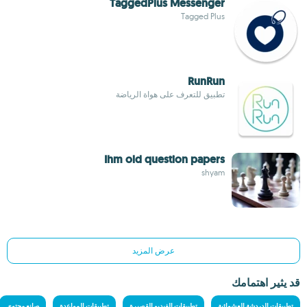
TaggedPlus Messenger
Tagged Plus
RunRun
تطبيق للتعرف على هواة الرياضة
Ihm old question papers
shyam
عرض المزيد
قد يثير اهتمامك
تطبيقات الدردشة العشوائية
تطبيقات الفيديو القصيرة
تطبيقات المواعدة
صانع محتوى