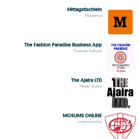
Mittagstischlein
Mojaserca
The Fashion Paradise Business App
Thisandu Araliyya
The Ajaira LTD
Hadan Studio
MOSLIMS ONLINE
moslimsonline