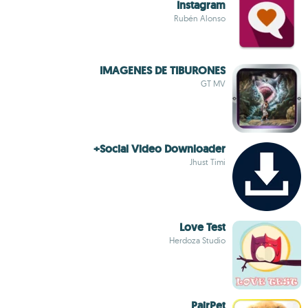
Instagram
Rubén Alonso
IMAGENES DE TIBURONES
GT MV
Social Video Downloader+
Jhust Timi
Love Test
Herdoza Studio
PairPet