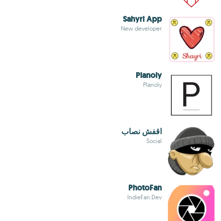
Sahyri App
New developer
Planoly
Planoly
اقفش نصاب
Social
PhotoFan
IndieFan.Dev