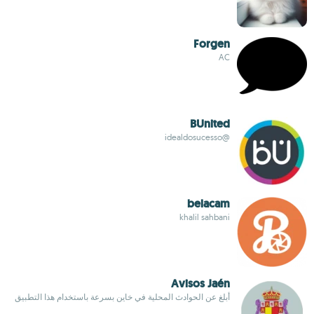
Forgen
AC
BUnited
@idealdosucesso
belacam
khalil sahbani
Avisos Jaén
أبلغ عن الحوادث المحلية في خاين بسرعة باستخدام هذا التطبيق