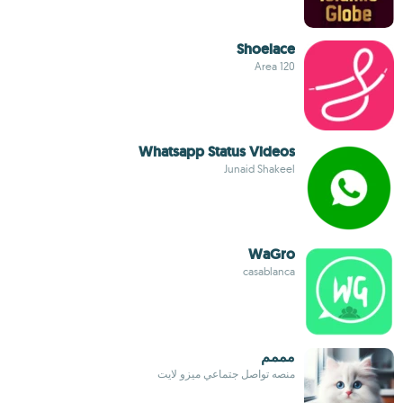
Shoelace
Area 120
Whatsapp Status Videos
Junaid Shakeel
WaGro
casablanca
مممم
منصه تواصل جتماعي ميزو لايت