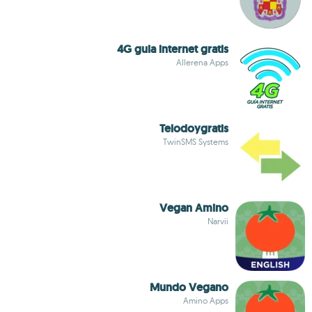
4G guia internet gratis
Allerena Apps
Telodoygratis
TwinSMS Systems
Vegan Amino
Narvii
Mundo Vegano
Amino Apps