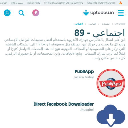
ARES: THE IRON VANGUARD
MY HERO ACADEMIA UNITED SURVIVAL
TICKET HERO
تطبيقات VPN
ALE GD
ANDROID
/
تطبيقات
/
التواصل
/
اجتماعي
اجتماعي - 89
ابقَ على اتصال بالعالم من جهازك الأندرويد باستخدام أفضل تطبيقات التواصل الاجتماعي
وتابع كل ما يحدث من حولك. من عمالقة مثل Instagram و TikTok إلى الشبكات الناشئة
التي تركز على الخصوصية أو المجالات المهنية، تتيح لك هذه المنصات التواصل كثيرًا أو
قليلاً كما تريد. شارك الميمات، وتابع الاتجاهات، وابنِ المجتمعات، أو نمِّ حضورك الرقمي،
كل ذلك من مكان واحد.
PubliApp
Jacson ferley
Direct Facebook Downloader
Jhusttimi