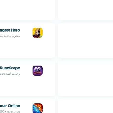
ngest Hero
معارك مذهلة مست
 RuneScape
وعادت لعبة RuneScape الكلاسيكية
ear Online
1500+ quest rpg