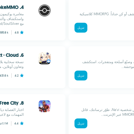
4. PokeMMO
عالم Gielinor المفتوح يمنحك حرية نادرة: قاتل، ازرع، استكشف أو كن حداداً. MMORPG كلاسيكية
مع HeartGold/SoulSilver...
تنزيل
595.8 k
4.6
6. Genshin Impact · Cloud
تك، وصنّع أسلحة ومتفجرات. استكشف
نسخة سحابية بلا
موحشة...
وتعاون أونلاين، مع 300 دقيقة مجانية، فقط اتصال مس
تنزيل
4.2
431.6 k
8. Garena Free City
رسومات Unreal Engine 4 المبهرة تنقلك إلى باندورا: خصّص شخصية Na'vi، طوّر ترسانتك، قاتل
المهمات مع لاعبين
تنزيل
4.4
1.1 M
عد