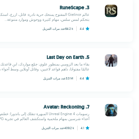
3. RuneScape
بتحكم لمس سلس، مهام كثيرة ووحوش وموارد متنوعة...
4.4
64.2 k
عدد مرات التنزيل
5. Last Day on Earth
بقاء ما بعد الزومبي بمنظور علوي: جمّع مواردك، ابنِ قاعد
عالمًا مفتوحًا، داهم قواعد لاعبين، وقاتل أونلاين وسط أجواء 
4.4
3.3 M
عدد مرات التنزيل
7. Avatar: Reckoning
أعداء شرسين بمهام ملحمية واستكشف العالم في تجربة MMORPG عبر الإنترنت...
4.1
409.2 k
عدد مرات التنزيل