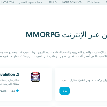
تطبيقات VPN
BATTLE ROYALE GD
TREBLO
تطبيقات مفتوحة المصدر
ULATOR 2026
 الإنترنت MMORPG
ين الإصدارات والنسخ التجريبية والنسخ المقلدة عديمة الروح. لهذا السبب قمنا بتجميع مجموعة
ئمة بعضًا من أفضل ألعاب تقمص الأدوار الجماعية عبر الإنترنت التي يمكنك حملها مباشرة في
2. MARVEL Future Revolution
همات يومية، تقمص أدوار، وكسب فلوس لشراء منازل. العب
عالم مارفل مفتو
بطلك الفريدة لتو
تنزيل
4.4
727.2 k