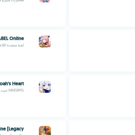
BEL Online
لعبة متعددة اللا
oah's Heart
MMORPG حيث تنطلق في مغامرات مثيرة.
ne (Legacy)