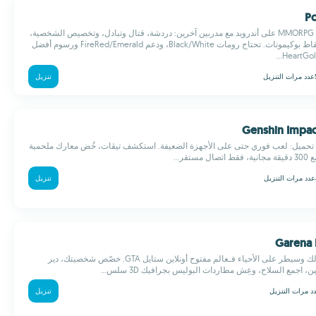
مغامرة بوكيمون MMORPG على أندرويد مع مدربين آخرين: دردشة، قتال وتبادل، وتخصيص الشخصية،
واستكشاف والتقاط بوكيمونات. تحتاج رومات Black/White، ودعم FireRed/Emerald ورسوم أفضل
عدد مرات التنزيل
تنزيل
 تحميل: لعب فوري حتى على الأجهزة الضعيفة. استكشف تيڤات، خُض معارك ملحمية
تقر...
عدد مرات التنزيل
تنزيل
اختار العصابة ديالك وسيطر على الأحياء فـعالم مفتوح أونلاين ستايل GTA. خصّص شخصيتك، دير
، اجمع السلاح، وعِش مطاردات البوليس بجرافيك 3D سلس...
د مرات التنزيل
تنزيل