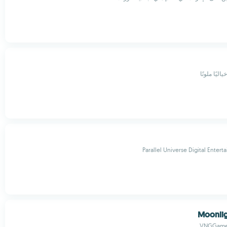
ليًا ملونًا
Parallel Universe Digital Enter
Moonlig
VNGGames