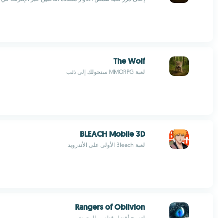
The Wolf
لعبة MMORPG ستحولك إلى ذئب
BLEACH Mobile 3D
لعبة Bleach الأولى على الأندرويد
Rangers of Oblivion
لتصبح أفضل قناصي الوحوش