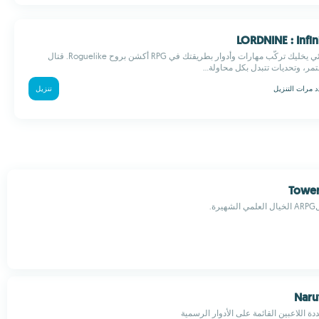
نظام فئات لا نهائي يخليك تركّب مهارات وأدوار بطريقتك في RPG أكشن بروح Roguelike. قتال
ر، وتحديات تتبدل بكل محاولة...
د مرات التنزيل
تنزيل
Tower
ة.
Naru