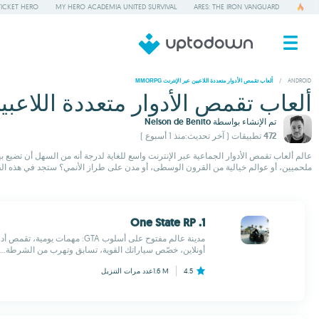
TICKET HERO
MY HERO ACADEMIA UNITED SURVIVAL
ARES: THE IRON VANGUARD
/
ANDROID
ألعاب تقمص الأدوار متعددة اللاعبين عبر الإنترنت MMORPG
ألعاب تقمص الأدوار متعددة اللاعبين عبر
تم الإنشاء بواسطة
Nelson de Benito
472 تطبيقات
( آخر تحديث:منذ 1 أسبوع )
عالم ألعاب تقمص الأدوار الجماعية عبر الإنترنت واسع للغاية لدرجة أنه من السهل أن تضيع ب
ملحميين، أو عوالم خيالية من القرون الوسطى، أو مدن على طراز الأنمي؟ ستجد في هذه القا
1. One State RP
مدينة عالم مفتوح على أسلوب GTA: م
أونلاين، خصّص سياراتك القوية، تسابق وتهرب من الشرطة...
4.5
1.6 M
عدد مرات التنزيل