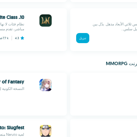
10. LORDNINE : Infinite Class
ثلاثي الأبعاد مذهل. بدّل بين
يل سلس...
مباشر، تقدم مستم
تنزيل
4.3
7.7 k
عد
MMORP
 of Fantasy
النسخة الكونية لARPG الخيال العلمي الشهير
to: Slugfest
لعبة Naruto متعددة اللاعبين القائمة على الأدوار الرسمية