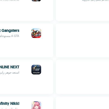
t Gangsters
A GTA مستوحاة من MMO الآسيوية صنع
NLINE NEXT
استعد جوهر رايز
nfinity Nikki
مغامرات مثيرة مع Nikki و o