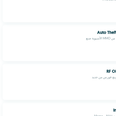
Auto Thef
RF O
ينغ فورس من جديد
I
Mom