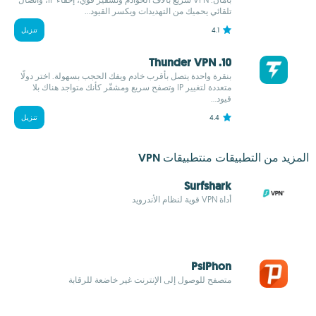
تلقائي يحميك من التهديدات ويكسر القيود...
4.1
تنزيل
10. Thunder VPN
بنقرة واحدة يتصل بأقرب خادم ويفك الحجب بسهولة. اختر دولًا
متعددة لتغيير IP وتصفح سريع ومشفّر كأنك متواجد هناك بلا
قيود...
4.4
تنزيل
المزيد من التطبيقات منتطبيقات VPN
Surfshark
أداة VPN قوية لنظام الأندرويد
PsiPhon
متصفح للوصول إلى الإنترنت غير خاضعة للرقابة