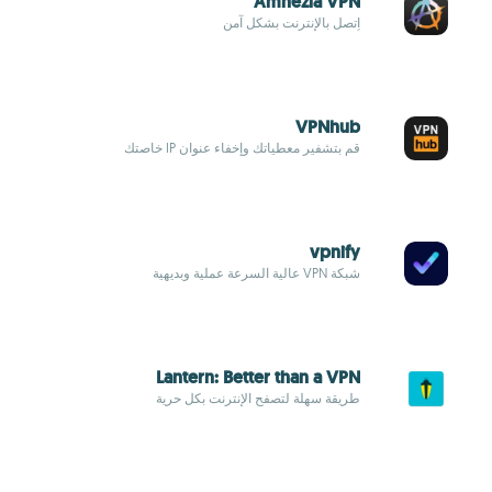
Amnezia VPN
اِتصل بالإنترنت بشكل آمن
VPNhub
قم بتشفير معطياتك وإخفاء عنوان IP خاصتك
vpnify
شبكة VPN عالية السرعة عملية وبديهية
Lantern: Better than a VPN
طريقة سهلة لتصفح الإنترنت بكل حرية