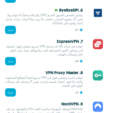
6. ByeByeDPI
يتجاوز الفحص العميق للحزم (DPI) والرقابة محلياً بلا خوادم ولا
تغيير IP؛ مفتوح المصدر، خفيف، بلا روت وبلا أذونات زايدة، ودليل
إعداد واضح على GitHub...
4.7
تنزيل
7. ExpressVPN
خوادم في قرابة 100 بلد تمنحك VPN سريع بتشفير قوي، لتصفح
آمن وتجاوز القيود الجغرافية للبث والمواقع. يعمل على الواي
فاي وشبكات الهاتف...
4.3
تنزيل
8. VPN Proxy Master
خوادم كثيرة وتشفير قوي في VPN سريع لفتح المواقع المحجوبة
والبث بلا قيود. اتصال بلمسة واحدة، تغيير IP وحماية على شبكات
الواي‑فاي العامة...
4.1
تنزيل
9. NordVPN
Meshnet توصلك بأجهزتك مباشرة للعب LAN والوصول عن بُعد
بأمان. VPN سريع بآلاف الخوادم وتشفير قوي، إخفاء IP، واتصال