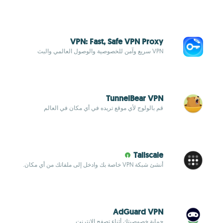
VPN: Fast, Safe VPN Proxy
VPN سريع وآمن للخصوصية والوصول العالمي والبث
TunnelBear VPN
قم بالولوج لأي موقع تريده في أي مكان في العالم
Tailscale
أنشئ شبكة VPN خاصة بك وادخل إلى ملفاتك من أي مكان.
AdGuard VPN
حماية خصوصيتك أثناء تصفح الإنترنت