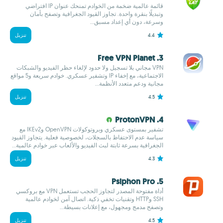
قائمة عالمية ضخمة من الخوادم تمنحك عنوان IP افتراضي
وتبديلًا بنقرة واحدة. تجاوز القيود الجغرافية وتصفح بأمان
وسرعة، دون أي إعداد مسبق...
4.4
تنزيل
3. Free VPN Planet
VPN مجاني بلا تسجيل ولا حدود لإلغاء حظر الفيديو والشبكات
الاجتماعية، مع إخفاء IP وتشفير عسكري. خوادم سريعة و5 مواقع
مجانية ودعم متعدد الأنظمة...
4.5
تنزيل
4. ProtonVPN
تشفير بمستوى عسكري وبروتوكولات OpenVPN وIKEv2 مع
سياسة عدم الاحتفاظ بالسجلات، لخصوصية فعلية. يتجاوز القيود
الجغرافية بسرعة ثابتة لبث الفيديو والألعاب عبر خوادم عالمية...
4.3
تنزيل
5. Psiphon Pro
أداة مفتوحة المصدر لتجاوز الحجب تستعمل VPN مع بروكسي
SSH وHTTP وتقنيات تخفي ذكية. اتصال آمن لخوادم عالمية
وتصفح مدمج ومجهول، مع إعلانات بسيطة...
4.5
تنزيل