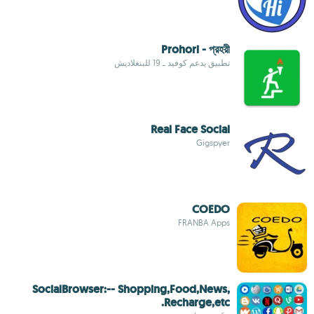
Prohori - প্রহরী
تطبيق يدعم كوفيد ـ 19 للبنغلاديش
Real Face Social
Gigspyer
COEDO
FRANBA Apps
SocialBrowser:-- Shopping,Food,News,
Recharge,etc.