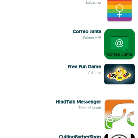
LGDating
Correo Junta
Palemi APP
Free Fun Game
Adil.net
HindTalk Messenger
Time of Utsab
CuttingBarberShop