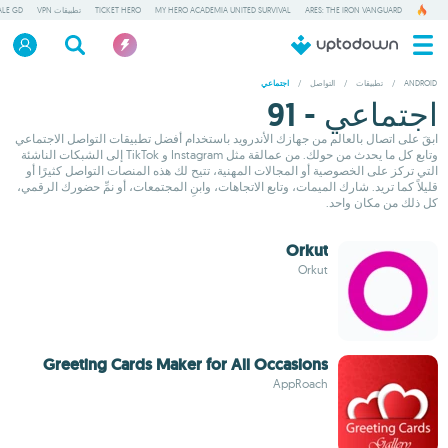
ARES: THE IRON VANGUARD
MY HERO ACADEMIA UNITED SURVIVAL
TICKET HERO
تطبيقات VPN
ALE GD
ANDROID
/
تطبيقات
/
التواصل
/
اجتماعي
اجتماعي - 91
ابقَ على اتصال بالعالم من جهازك الأندرويد باستخدام أفضل تطبيقات التواصل الاجتماعي
وتابع كل ما يحدث من حولك. من عمالقة مثل Instagram و TikTok إلى الشبكات الناشئة
التي تركز على الخصوصية أو المجالات المهنية، تتيح لك هذه المنصات التواصل كثيرًا أو
قليلاً كما تريد. شارك الميمات، وتابع الاتجاهات، وابنِ المجتمعات، أو نمِّ حضورك الرقمي،
كل ذلك من مكان واحد.
Orkut
Orkut
Greeting Cards Maker for All Occasions
AppRoach