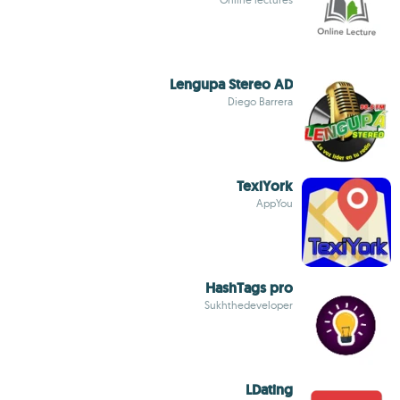
Lengupa Stereo AD
Diego Barrera
TexiYork
AppYou
HashTags pro
Sukhthedeveloper
LDating