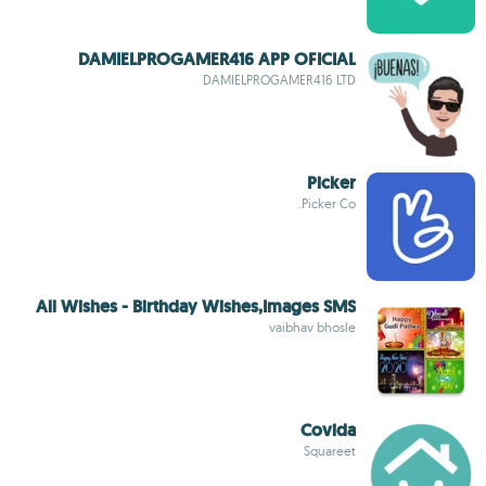
DAMIELPROGAMER416 APP OFICIAL
DAMIELPROGAMER416 LTD
Picker
Picker Co.
All Wishes - Birthday Wishes,Images SMS
vaibhav bhosle
Covida
Squareet