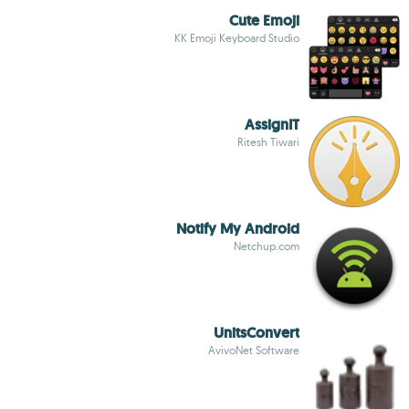
Cute Emoji
KK Emoji Keyboard Studio
AssignIT
Ritesh Tiwari
Notify My Android
Netchup.com
UnitsConvert
AvivoNet Software