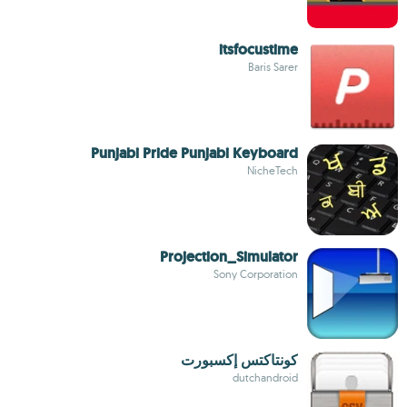
itsfocustime
Baris Sarer
Punjabi Pride Punjabi Keyboard
NicheTech
Projection_Simulator
Sony Corporation
كونتاكتس إكسبورت
dutchandroid