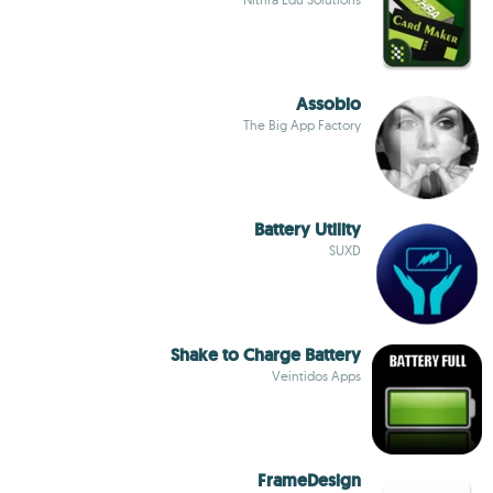
Assobio
The Big App Factory
Battery Utility
SUXD
Shake to Charge Battery
Veintidos Apps
FrameDesign