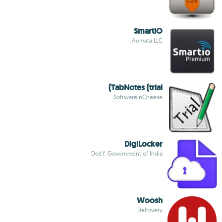
SmartIO
Aomata LLC.
TabNotes (trial)
SoftwareInCheese
DigiLocker
DeitY, Government of India
Woosh
Delhivery