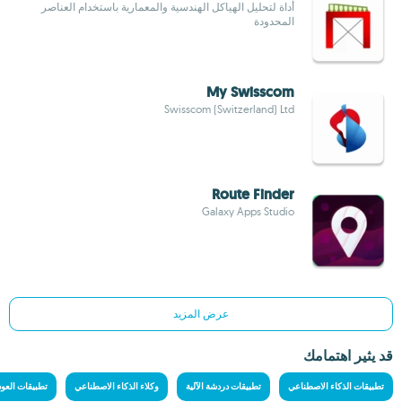
أداة لتحليل الهياكل الهندسية والمعمارية باستخدام العناصر
المحدودة
My Swisscom
Swisscom (Switzerland) Ltd
Route Finder
Galaxy Apps Studio
عرض المزيد
قد يثير اهتمامك
تطبيقات الذكاء الاصطناعي
تطبيقات دردشة الآلية
وكلاء الذكاء الاصطناعي
تطبيقات العود