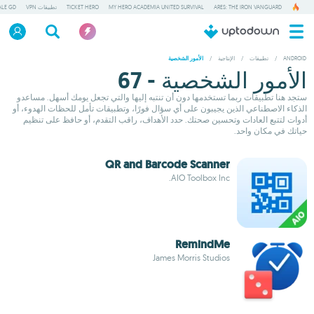
ARES: THE IRON VANGUARD
MY HERO ACADEMIA UNITED SURVIVAL
TICKET HERO
تطبيقات VPN
ALE GD
ANDROID
/
تطبيقات
/
الإنتاجية
/
الأمور الشخصية
الأمور الشخصية - 67
ستجد هنا تطبيقات ربما تستخدمها دون أن تنتبه إليها والتي تجعل يومك أسهل. مساعدو
الذكاء الاصطناعي الذين يجيبون على أي سؤال فورًا، وتطبيقات تأمل للحظات الهدوء، أو
أدوات لتتبع العادات وتحسين صحتك. حدد الأهداف، راقب التقدم، أو حافظ على تنظيم
حياتك في مكان واحد.
QR and Barcode Scanner
AIO Toolbox Inc.
RemindMe
James Morris Studios