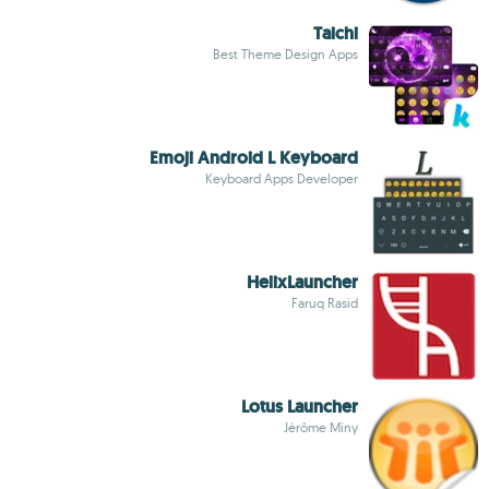
Taichi
Best Theme Design Apps
Emoji Android L Keyboard
Keyboard Apps Developer
HelixLauncher
Faruq Rasid
Lotus Launcher
Jérôme Miny