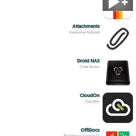
Attachments
Awesome Android
Droid NAS
Code Sector
CloudOn
CloudOn
OffiDocs
BlackHawk Systems SL