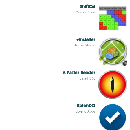
ShiftCal
Machai Apps
Installer+
Isnow Studio
A Faster Reader
BaseTIS SL
SplenDO
Splend Apps