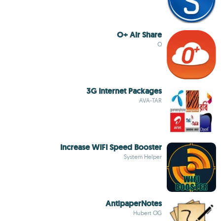
O+ Air Share
O
3G Internet Packages
AVA-TAR
Increase WIFI Speed Booster
System Helper
AntipaperNotes
Hubert OG