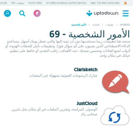
ARES: THE IRON VANGUARD
MY HERO ACADEMIA UNITED SURVIVAL
TICKET HERO
تطبيقات VPN
ALE GD
ANDROID
/
تطبيقات
/
الإنتاجية
/
الأمور الشخصية
الأمور الشخصية - 69
ستجد هنا تطبيقات ربما تستخدمها دون أن تنتبه إليها والتي تجعل يومك أسهل. مساعدو
الذكاء الاصطناعي الذين يجيبون على أي سؤال فورًا، وتطبيقات تأمل للحظات الهدوء، أو
أدوات لتتبع العادات وتحسين صحتك. حدد الأهداف، راقب التقدم، أو حافظ على تنظيم
حياتك في مكان واحد.
Clarisketch
شارك الرسومات الصوتية بسهولة عبر المنصات
JustCloud
الوصول، المزامنة، وتخزين الملفات في أي مكان بحل تخزين
سحابي رائد