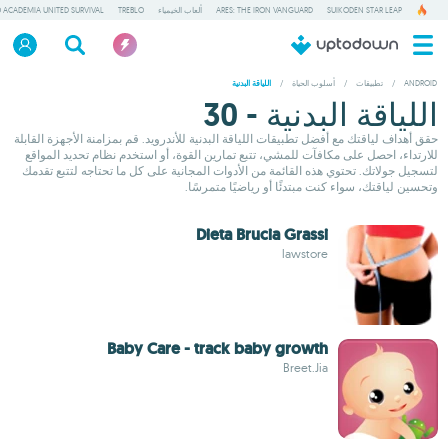
SUIKODEN STAR LEAP
ARES: THE IRON VANGUARD
ألعاب الخيمياء
TREBLO
 ACADEMIA UNITED SURVIVAL
ANDROID
/
تطبيقات
/
أسلوب الحياة
/
اللياقة البدنية
اللياقة البدنية - 30
حقق أهداف لياقتك مع أفضل تطبيقات اللياقة البدنية للأندرويد. قم بمزامنة الأجهزة القابلة
للارتداء، احصل على مكافآت للمشي، تتبع تمارين القوة، أو استخدم نظام تحديد المواقع
لتسجيل جولاتك. تحتوي هذه القائمة من الأدوات المجانية على كل ما تحتاجه لتتبع تقدمك
وتحسين لياقتك، سواء كنت مبتدئًا أو رياضيًا متمرسًا.
Dieta Brucia Grassi
lawstore
Baby Care - track baby growth
Breet.Jia