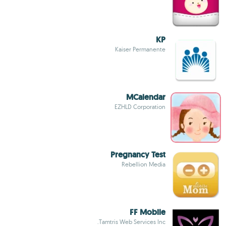
KP
Kaiser Permanente
MCalendar
EZHLD Corporation
Pregnancy Test
Rebellion Media
FF Mobile
Tamtris Web Services Inc.