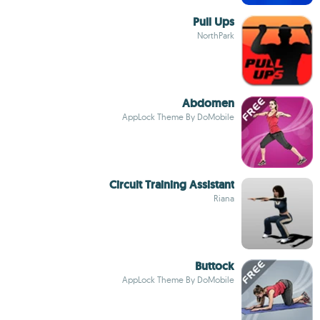
Pull Ups
NorthPark
Abdomen
AppLock Theme By DoMobile
Circuit Training Assistant
Riana
Buttock
AppLock Theme By DoMobile