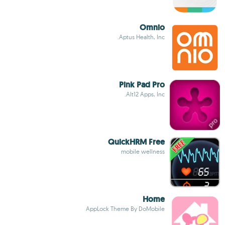
Omnio
Aptus Health, Inc.
Pink Pad Pro
Alt12 Apps, Inc.
QuickHRM Free
mobile wellness
Home
AppLock Theme By DoMobile