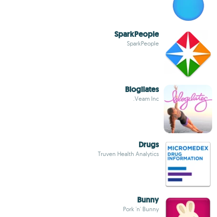
SparkPeople
SparkPeople
Blogilates
Veam Inc.
Drugs
Truven Health Analytics
Bunny
Pork 'n' Bunny