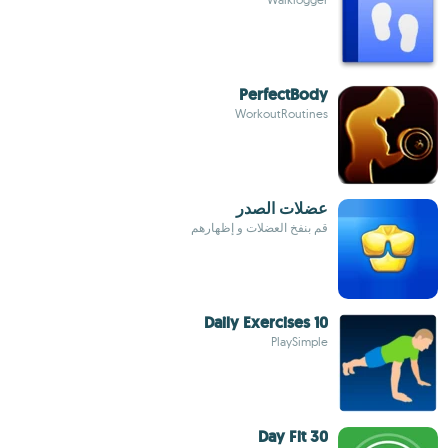
PerfectBody
WorkoutRoutines
عضلات الصدر
قم بنفخ العضلات و إظهارهم
10 Daily Exercises
PlaySimple
30 Day Fit