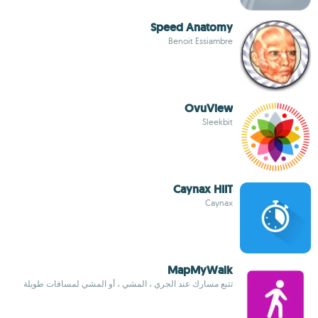
Speed Anatomy
Benoit Essiambre
OvuView
Sleekbit
Caynax HIIT
Caynax
MapMyWalk
تتبع مسارك عند الجري ، المشي ، أو المشي لمسافات طويلة