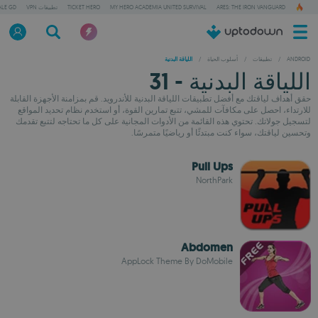
ARES: THE IRON VANGUARD
MY HERO ACADEMIA UNITED SURVIVAL
TICKET HERO
تطبيقات VPN
ALE GD
ANDROID
/
تطبيقات
/
أسلوب الحياة
/
اللياقة البدنية
اللياقة البدنية - 31
حقق أهداف لياقتك مع أفضل تطبيقات اللياقة البدنية للأندرويد. قم بمزامنة الأجهزة القابلة
للارتداء، احصل على مكافآت للمشي، تتبع تمارين القوة، أو استخدم نظام تحديد المواقع
لتسجيل جولاتك. تحتوي هذه القائمة من الأدوات المجانية على كل ما تحتاجه لتتبع تقدمك
وتحسين لياقتك، سواء كنت مبتدئًا أو رياضيًا متمرسًا.
Pull Ups
NorthPark
Abdomen
AppLock Theme By DoMobile