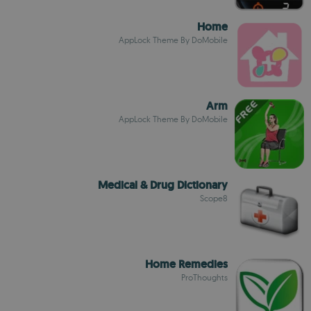
Home
AppLock Theme By DoMobile
Arm
AppLock Theme By DoMobile
Medical & Drug Dictionary
Scope8
Home Remedies
ProThoughts