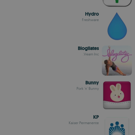
Hydro
Freshware
Blogilates
Veam Inc.
Bunny
Pork 'n' Bunny
KP
Kaiser Permanente