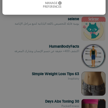
MANAGE
PREFERENCES
SPANISH
ROMANIAN
selene
يومية قابلة للتخصيص باللغة اليابانية لتتبع مراحل الإباضة
HumanBodyFacts
اكتشف 400+ حقيقة عن جسم الإنسان وشارك المعرفة
63 Simple Weight Loss Tips
Insplisity
30 Days Abs Toning
PocketFitness