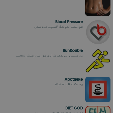
Blood Pressure
تتبع ضغط الدم لديك لأسلوب حياة صحي
RunDouble
من مبتدئين إلى نصف ماراثون مع إرشاد ومسار شخصي
Apotheke
Wort und Bild Verlag
DIET GOD
إدارة شاملة للنظام الغذائي مع تتبع التمارين