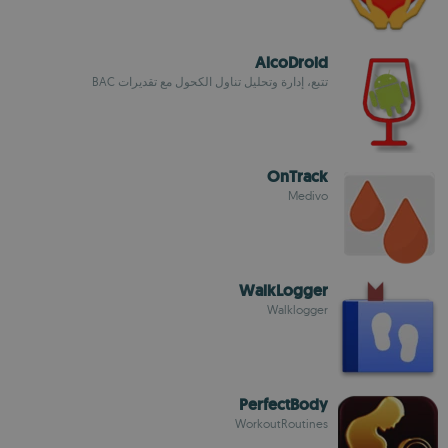
AlcoDroid
تتبع، إدارة وتحليل تناول الكحول مع تقديرات BAC
OnTrack
Medivo
WalkLogger
Walklogger
PerfectBody
WorkoutRoutines