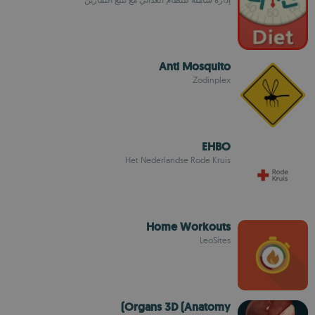
Anti Mosquito
Zodinplex
EHBO
Het Nederlandse Rode Kruis
Home Workouts
LeoSites
Organs 3D (Anatomy)