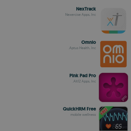
NexTrack
Nexercise Apps, Inc
Omnio
Aptus Health, Inc.
Pink Pad Pro
Alt12 Apps, Inc.
QuickHRM Free
mobile wellness