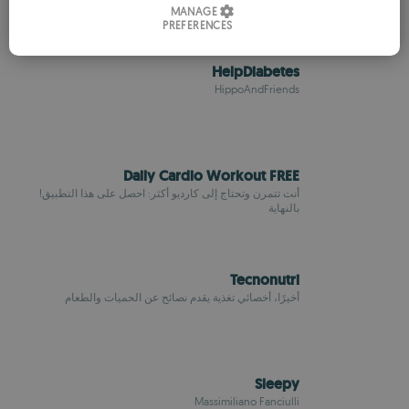
MANAGE
PREFERENCES
SPANISH
ROMANIAN
HelpDiabetes
HippoAndFriends
Daily Cardio Workout FREE
أنت تتمرن وتحتاج إلى كارديو أكثر: احصل على هذا التطبيق!
بالنهاية
Tecnonutri
أخيرًا، أخصائي تغذية يقدم نصائح عن الحميات والطعام
Sleepy
Massimiliano Fanciulli