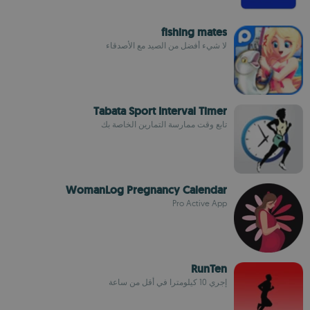
fishing mates
لا شيء أفضل من الصيد مع الأصدقاء
Tabata Sport Interval Timer
تابع وقت ممارسة التمارين الخاصة بك
WomanLog Pregnancy Calendar
Pro Active App
RunTen
إجري 10 كيلومترا في أقل من ساعة