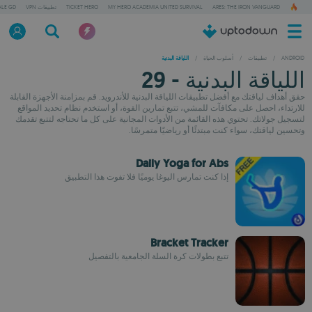
ARES: THE IRON VANGUARD
MY HERO ACADEMIA UNITED SURVIVAL
TICKET HERO
تطبيقات VPN
ALE GD
ANDROID
/
تطبيقات
/
أسلوب الحياة
/
اللياقة البدنية
اللياقة البدنية - 29
حقق أهداف لياقتك مع أفضل تطبيقات اللياقة البدنية للأندرويد. قم بمزامنة الأجهزة القابلة
للارتداء، احصل على مكافآت للمشي، تتبع تمارين القوة، أو استخدم نظام تحديد المواقع
لتسجيل جولاتك. تحتوي هذه القائمة من الأدوات المجانية على كل ما تحتاجه لتتبع تقدمك
وتحسين لياقتك، سواء كنت مبتدئًا أو رياضيًا متمرسًا.
Daily Yoga for Abs
إذا كنت تمارس اليوغا يوميًا فلا تفوت هذا التطبيق
Bracket Tracker
تتبع بطولات كرة السلة الجامعية بالتفصيل