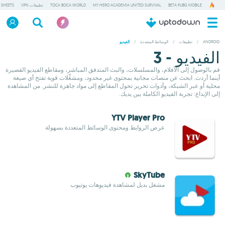
BETA PUBG MOBILE
MY HERO ACADEMIA UNITED SURVIVAL
TOCA BOCA WORLD
تطبيقات VPN
 SHEETS
ANDROID
/
تطبيقات
/
الوسائط المتعددة
/
الفيديو
الفيديو - 3
قم بالوصول إلى الأفلام، والمسلسلات، والبث المتدفق المباشر، ومقاطع الفيديو القصيرة
أينما أردت. ابحث عن منصات مجانية بمحتوى غير محدود، ومشغِّلات قوية تفتح أي صيغة
محلية أو عبر الشبكة، وأدوات تحرير تحول المقاطع إلى مواد جاهزة للنشر. من المشاهدة
إلى الإبداع: تجربة الفيديو الكاملة بين يديك.
YTV Player Pro
عرض الروابط ومحتوى الوسائط المتعددة بسهولة
SkyTube
مشغل بديل لمشاهدة فيديوهات يوتيوب