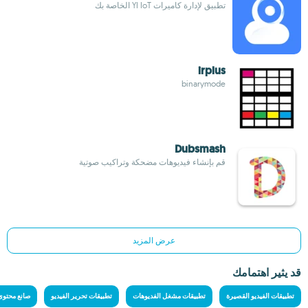
تطبيق لإدارة كاميرات YI IoT الخاصة بك
irplus
binarymode
Dubsmash
قم بإنشاء فيديوهات مضحكة وتراكيب صوتية
عرض المزيد
قد يثير اهتمامك
تطبيقات الفيديو القصيرة
تطبيقات مشغل الفديوهات
تطبيقات تحرير الفيديو
صانع محتوى