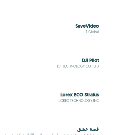
SaveVideo
T Global
DJI Pilot
DJI TECHNOLOGY CO., LTD
Lorex ECO Stratus
LOREX TECHNOLOGY INC.
قصة عشق
قصة عشق – مشاهدة وتحميل المسلسلات والأفلام تركية مترجمة