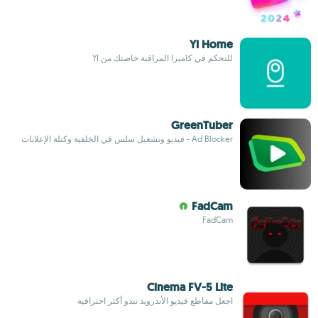
YI Home
للتحكم في كاميرا المراقبة خاصتك من YI
GreenTuber
Ad Blocker - فيديو وتشغيل سلس في الخلفية وكتلة الإعلانات
FadCam
FadCam
Cinema FV-5 Lite
اجعل مقاطع فيديو الأندرويد تبدو أكثر احترافية