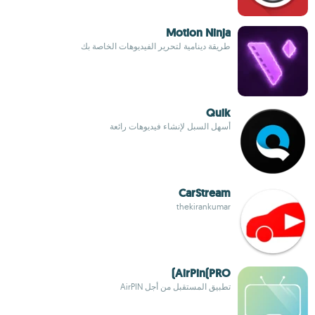
Motion Ninja
طريقة دينامية لتحرير الفيديوهات الخاصة بك
Quik
أسهل السبل لإنشاء فيديوهات رائعة
CarStream
thekirankumar
AirPin(PRO)
تطبيق المستقبل من أجل AirPIN