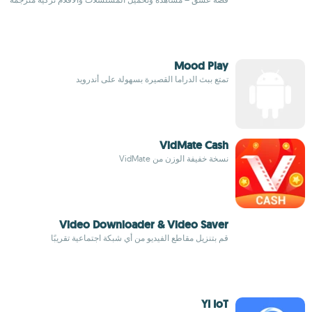
Mood Play
تمتع ببث الدراما القصيرة بسهولة على أندرويد
VidMate Cash
نسخة خفيفة الوزن من VidMate
Video Downloader & Video Saver
قم بتنزيل مقاطع الفيديو من أي شبكة اجتماعية تقريبًا
YI IoT