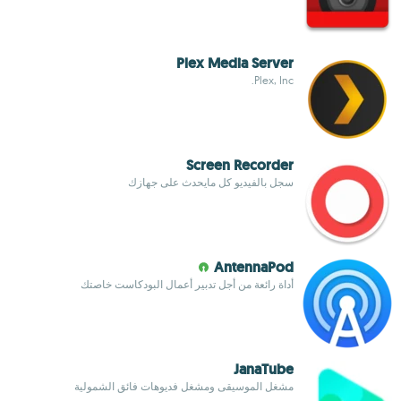
Plex Media Server
Plex, Inc.
Screen Recorder
سجل بالفيديو كل مايحدث على جهازك
AntennaPod
أداة رائعة من أجل تدبير أعمال البودكاست خاصتك
JanaTube‎
مشغل الموسيقى ومشغل فديوهات فائق الشمولية