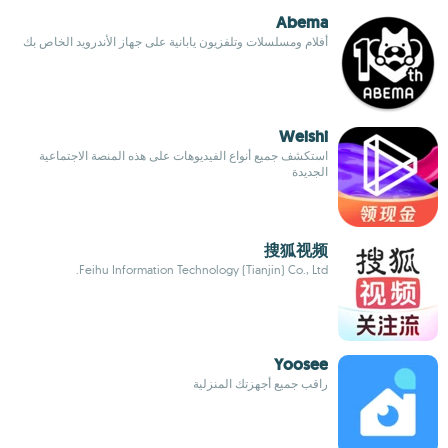
Abema
أفلام ومسلسلات وتلفزيون يابانية على جهاز الأندرويد الخاص بك
Weishi
استكشف جميع أنواع الفيديوهات على هذه المنصة الاجتماعية
الجديدة
搜狐视频
Feihu Information Technology (Tianjin) Co., Ltd.
Yoosee
راقب جميع أجهزتك المنزلية