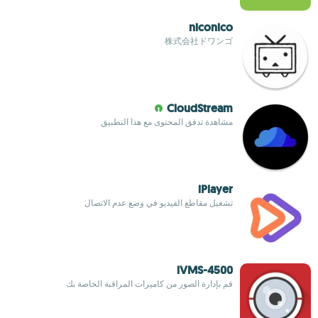
niconico
株式会社ドワンゴ
CloudStream
مشاهدة تدفق المحتوى مع هذا التطبيق
iPlayer
تشغيل مقاطع الفيديو في وضع عدم الاتصال
iVMS-4500
قم بإدارة الصور من كاميرات المراقبة الخاصة بك