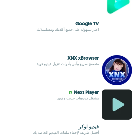
Google TV
اعثر بسهولة على جميع أفلامك ومسلسلاتك
XNX xBrowser
متصفح سريع وآمن بأدوات تنزيل فيديو قوية
Next Player
مشغل فديوهات حديث وقوي
فيديو لوكر
أفضل طريقة لإخفاء ملفات الفيديو الخاصة بك