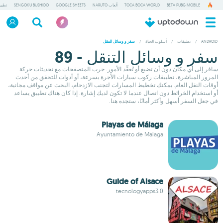
BETA PUBG MOBILE
TOCA BOCA WORLD
ألعاب NARUTO
GOOGLE SHEETS
SENGOKU BUSHIDO
تطبي
ANDROID
/
تطبيقات
/
أسلوب الحياة
/
سفر و وسائل التنقل
سفر و وسائل التنقل - 89
سافر إلى أي مكان دون أن تضيع أو تُعقِّد الأمور. جرب المتصفحات مع تحديثات حركة
المرور المباشرة، تطبيقات ركوب سيارات الأجرة بسرعة، أو أدوات للتحقق من أحدث
أوقات النقل العام. يمكنك تخطيط المسارات لتجنب الازدحام، البحث عن مواقف مجانية،
أو استخدام الخرائط دون اتصال عندما لا تكون لديك إشارة. إذا كان هناك تطبيق يساعد
في جعل السفر أسهل وأكثر أمانًا، ستجده هنا.
Playas de Málaga
Ayuntamiento de Malaga
Guide of Alsace
tecnologyapps3.0