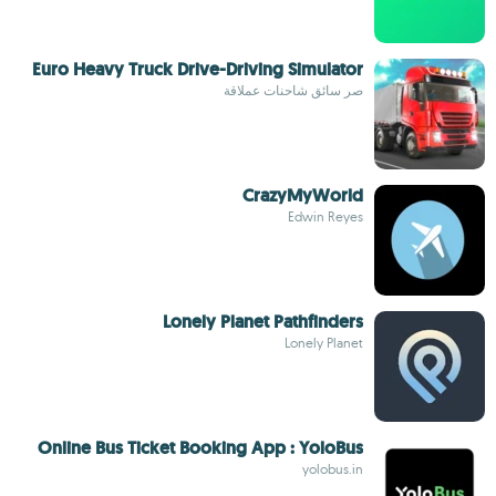
Euro Heavy Truck Drive-Driving Simulator
صر سائق شاحنات عملاقة
CrazyMyWorld
Edwin Reyes
Lonely Planet Pathfinders
Lonely Planet
Online Bus Ticket Booking App : YoloBus
yolobus.in