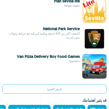
Plan Sevilla lite
felipe lopez
National Park Service
اكتشف أكثر من 420 حديقة وطنية أمريكية مع خرائط وجولات
بدون إنترنت
Van Pizza Delivery Boy Food Games
GameFit
عرض المزيد
قد يثير اهتمامك
تطبيقات ESIM
تطبيقات نظام تحديد المواقع
تطبيقات الخرائط دون اتصال بالإنترنت
تطبي