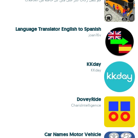
Language Translator English to Spanish
joan16v
KKday
KKday
DoveyRide
CharisIntelligence
Car Names Motor Vehicle