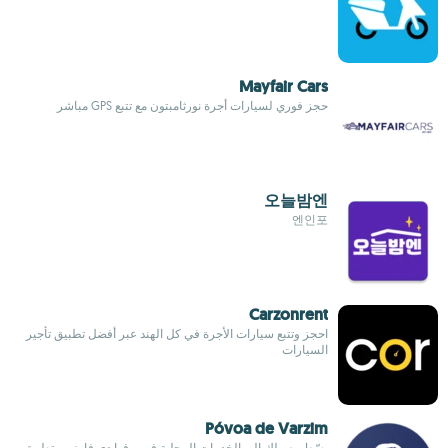
Mayfair Cars
حجز فوري لسيارات أجرة نورثامبتون مع تتبع GPS مباشر
오늘밤엔
엔인포
Carzonrent
احجز وتتبع سيارات الأجرة في كل الهند عبر أفضل تطبيق تأجير
السيارات
Póvoa de Varzim
بسّط وصولك إلى الخدمات المحلية في بوفوا دي فارزيم بتطبيق