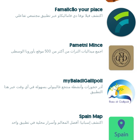
Famalicão your place
اكتشف فيلا نوفا دي فاماليكاو عبر تطبيق مجتمعي تفاعلي
Pametni Mince
اجمع ميداليات التراث من أكثر من 500 موقع بأوروبا الوسطى
myBaiadiGallipoli
أدر حجوزات وأنشطة منتجع غاليبولي بسهولة في أي وقت عبر هذا
التطبيق
Spain Map
اكتشف إسبانيا: أفضل المعالم وأسرار محلية في تطبيق واحد