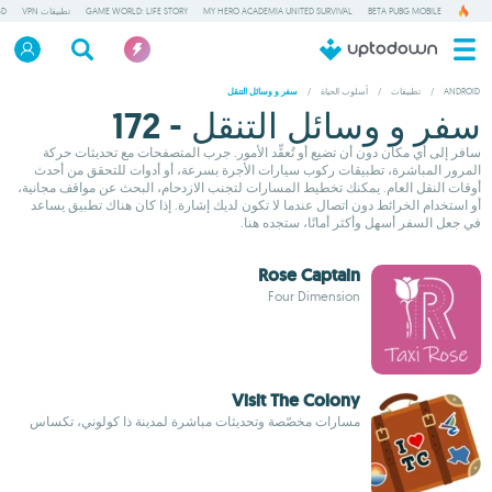
BETA PUBG MOBILE
MY HERO ACADEMIA UNITED SURVIVAL
GAME WORLD: LIFE STORY
تطبيقات VPN
GD
ANDROID
/
تطبيقات
/
أسلوب الحياة
/
سفر و وسائل التنقل
سفر و وسائل التنقل - 172
سافر إلى أي مكان دون أن تضيع أو تُعقِّد الأمور. جرب المتصفحات مع تحديثات حركة
المرور المباشرة، تطبيقات ركوب سيارات الأجرة بسرعة، أو أدوات للتحقق من أحدث
أوقات النقل العام. يمكنك تخطيط المسارات لتجنب الازدحام، البحث عن مواقف مجانية،
أو استخدام الخرائط دون اتصال عندما لا تكون لديك إشارة. إذا كان هناك تطبيق يساعد
في جعل السفر أسهل وأكثر أمانًا، ستجده هنا.
Rose Captain
Four Dimension
Visit The Colony
مسارات مخصّصة وتحديثات مباشرة لمدينة ذا كولوني، تكساس