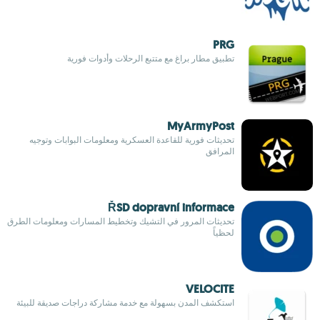
PRG
تطبيق مطار براغ مع متتبع الرحلات وأدوات فورية
MyArmyPost
تحديثات فورية للقاعدة العسكرية ومعلومات البوابات وتوجيه
المرافق
ŘSD dopravní informace
تحديثات المرور في التشيك وتخطيط المسارات ومعلومات الطرق
لحظياً
VELOCITE
استكشف المدن بسهولة مع خدمة مشاركة دراجات صديقة للبيئة