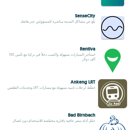
SenseCity
بلّغ عن مشاكل المدينة مباشرة للمسؤولين عبر هاتفك
Rentiva
استأجر السيارات بسهولة واكسب دخلاً في تركيا مع تأمين 100
ألف دولار
Ankeng LRT
خطّط لرحلات تايبيه بسهولة مع مسارات LRT وتحديثات الطقس
Bad Birnbach
حمّل أدلة سفر عافية بافارية مخصّصة للاستخدام دون اتصال