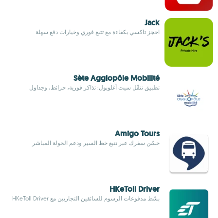
Jack
احجز تاكسي بكفاءة مع تتبع فوري وخيارات دفع سهلة
Sète Agglopôle Mobilité
تطبيق تنقّل سيت أغلوبول: تذاكر فورية، خرائط، وجداول
Amigo Tours
حسّن سفرك عبر تتبع خط السير ودعم الجولة المباشر
HKeToll Driver
بسّط مدفوعات الرسوم للسائقين التجاريين مع HKeToll Driver