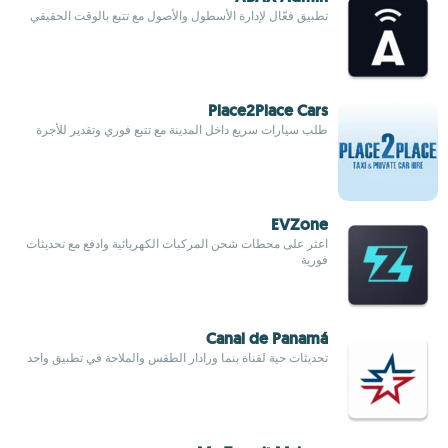
تطبيق فعّال لإدارة الأسطول والأصول مع تتبع بالوقت الحقيقي
Place2Place Cars
طلب سيارات سريع داخل المدينة مع تتبع فوري وتقدير للأجرة
EVZone
اعثر على محطات شحن المركبات الكهربائية وادفع مع تحديثات
فورية
Canal de Panamá
تحديثات حية لقناة بنما ورادار الطقس والملاحة في تطبيق واحد