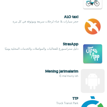
ALO taxi
حجز سيارات بلا عناء لرحلات سريعة وموثوقة في كل مرة
StrasApp
دليل ستراسبورغ للفعاليات والمواصلات والخدمات المحلية يوميًا
Mening jarimalarim
Е-maʼmuriy ish
TTP
Truck Transit Park