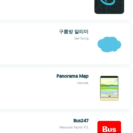
구름방 알리미
Jae-Sung
Panorama Map
narusat
Bus247
Network North P/L