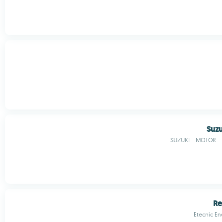
Suz
SUZUKI MOTOR 
Re
Etecnic En