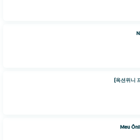
N
옥션위니 프
Meu Ônib