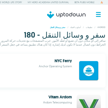
 WORLD: LIFE STORY
MY HERO ACADEMIA UNITED SURVIVAL
BETA PUBG MOBILE
ANDROID
/
تطبيقات
/
أسلوب الحياة
/
سفر و وسائل التنقل
سفر و وسائل التنقل - 180
سافر إلى أي مكان دون أن تضيع أو تُعقِّد الأمور. جرب المتصفحات مع تحديثات حركة المرو
الخرائط دون اتصال عندما لا تكون لديك إشارة. إذا كان هناك تطبيق يساعد في جعل السفر أسه
NYC Ferry
Anchor Operating System
Vitam Ardom
Ardom Telecomputing