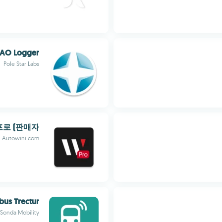
AO Logger
Pole Star Labs
로 (판매자)
Autowini.com
us Trectur
Sonda Mobility