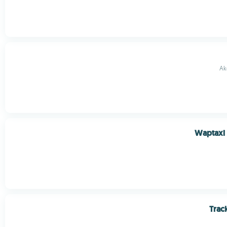
Ak
Waptaxi
Trac