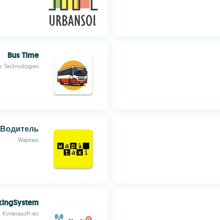
Bus Time
c Technologies
 Водитель
Waptaxi
kingSystem
Kimerasoft-ec