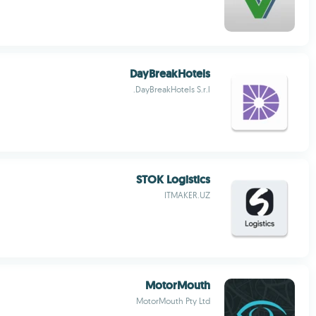
DayBreakHotels
DayBreakHotels S.r.l.
STOK Logistics
ITMAKER.UZ
MotorMouth
MotorMouth Pty Ltd