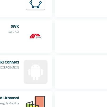
SWK
SWK AG
uki Connect
CORPORATION
d Urbansol
ergy & Mobility