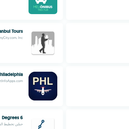
tanbul Tours
yCity.com, Inc.
Philadelphia
htInfoApps.com
6 Degrees
حسّن تخطيط السف