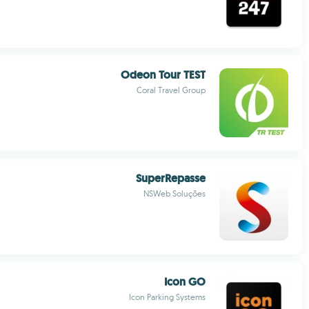
Odeon Tour TEST
Coral Travel Group
SuperRepasse
NSWeb Soluções
Icon GO
Icon Parking Systems