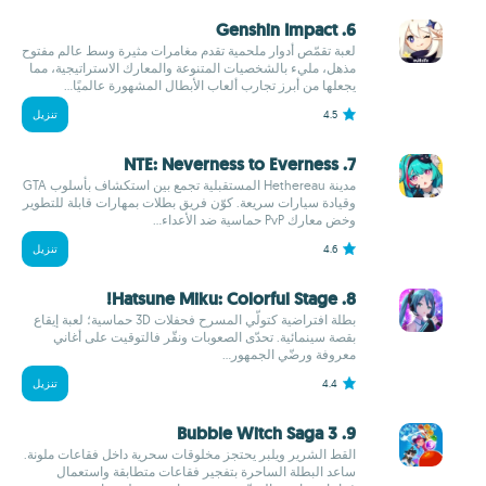
6. Genshin Impact
لعبة تقمّص أدوار ملحمية تقدم مغامرات مثيرة وسط عالم مفتوح
مذهل، مليء بالشخصيات المتنوعة والمعارك الاستراتيجية، مما
يجعلها من أبرز تجارب ألعاب الأبطال المشهورة عالميًا...
4.5
تنزيل
7. NTE: Neverness to Everness
مدينة Hethereau المستقبلية تجمع بين استكشاف بأسلوب GTA
وقيادة سيارات سريعة. كوّن فريق بطلات بمهارات قابلة للتطوير
وخض معارك PvP حماسية ضد الأعداء...
4.6
تنزيل
8. Hatsune Miku: Colorful Stage!
بطلة افتراضية كتولّي المسرح فحفلات 3D حماسية؛ لعبة إيقاع
بقصة سينمائية. تحدّى الصعوبات ونقّر فالتوقيت على أغاني
معروفة ورضّي الجمهور...
4.4
تنزيل
9. Bubble Witch Saga 3
القط الشرير ويلبر يحتجز مخلوقات سحرية داخل فقاعات ملونة.
ساعد البطلة الساحرة بتفجير فقاعات متطابقة واستعمال