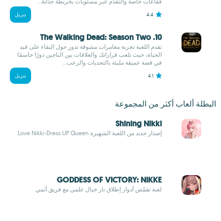
فقاعات خاصة والتقدّم عبر مستويات بخريطة جذابة...
4.4
تنزيل
10. The Walking Dead: Season Two
تقدم اللعبة تجربة مغامرات مشوقة تدور حول البقاء على قيد
الحياة، حيث تلعب قراراتك والعلاقات بين الناجين دورًا حاسمًا
في قصة عميقة مليئة بالتحديات والرعب...
4.1
تنزيل
البطلة ألعاب أكثر من المجموعة
Shining Nikki
إصدار جديد من اللعبة الشهيرة Love Nikki-Dress UP Queen
GODDESS OF VICTORY: NIKKE
لعبة تقمّص أدوار إطلاق نار خيال علمي مع فريق أنمي