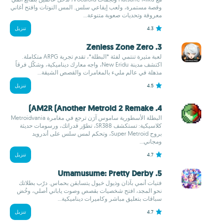
وقصة مستمرة، ولعب إيقاعي سلس. المس النوتات وافتح أغاني
معروفة وتحديات صعوبة متنوعة...
4.3
تنزيل
3. Zenless Zone Zero
لعبة مثيرة تنتمي لفئة *البطلة*، تقدم تجربة ARPG متكاملة.
اكتشف مدينة New Eridu، واجه معارك ديناميكية، وشكّل فرقاً
مذهلة في عالم مليء بالمغامرات والقصص الشيقة...
4.5
تنزيل
4. AM2R (Another Metroid 2 Remake)
البطلة الأسطورية ساموس آرَن ترجع في مغامرة Metroidvania
كلاسيكية: تستكشف SR388، تطوّر قدراتك، ورسومات حديثة
بروح Super Metroid، وتحكم لمس سلس على أندرويد
ومجاني...
4.7
تنزيل
5. Umamusume: Pretty Derby
فتيات أنمي بآذان وذيول خيول يتسابقن بحماس. درّب بطلاتك
نحو المجد، افتح شخصيات بقصص وصوت ياباني أصلي، وخُض
سباقات بتعليق مباشر وكاميرات ديناميكية...
4.7
تنزيل