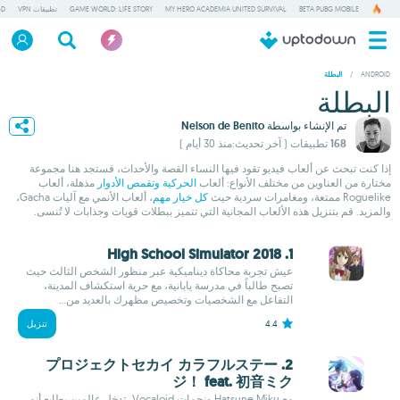
BETA PUBG MOBILE
MY HERO ACADEMIA UNITED SURVIVAL
GAME WORLD: LIFE STORY
تطبيقات VPN
GD
/
ANDROID
البطلة
البطلة
تم الإنشاء بواسطة
Nelson de Benito
168 تطبيقات
( آخر تحديث:منذ 30 أيام )
إذا كنت تبحث عن ألعاب فيديو تقود فيها النساء القصة والأحداث، فستجد هنا مجموعة
مختارة من العناوين من مختلف الأنواع: ألعاب
الحركية وتقمص الأدوار
مذهلة، ألعاب
Roguelike ممتعة، ومغامرات سردية حيث
كل خيار مهم
، ألعاب الأنمي مع آليات Gacha،
والمزيد. قم بتنزيل هذه الألعاب المجانية التي تتميز ببطلات قويات وجذابات لا تُنسى.
1. High School Simulator 2018
عيش تجربة محاكاة ديناميكية عبر منظور الشخص الثالث حيث
تصبح طالباً في مدرسة يابانية، مع حرية استكشاف المدينة،
التفاعل مع الشخصيات وتخصيص مظهرك بالعديد من...
4.4
تنزيل
2. プロジェクトセカイ カラフルステー
ジ！ feat. 初音ミク
مع Hatsune Miku ونجمات Vocaloid، تدخل عالمين بطابع أنمي