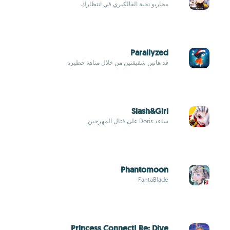
محاربو نخبة الفالكيري في انتظارك
Parallyzed
قد هاتين شقيقتين من خلال متاهة خطيرة
Slash&Girl
ساعد Doris على قتال المهرجين
Phantomoon
FantaBlade
Princess Connect! Re: Dive