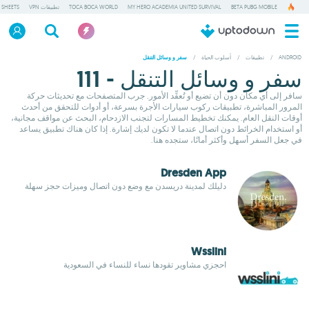
BETA PUBG MOBILE
MY HERO ACADEMIA UNITED SURVIVAL
TOCA BOCA WORLD
تطبيقات VPN
 SHEETS
ANDROID
/
تطبيقات
/
أسلوب الحياة
/
سفر و وسائل التنقل
سفر و وسائل التنقل - 111
سافر إلى أي مكان دون أن تضيع أو تُعقِّد الأمور. جرب المتصفحات مع تحديثات حركة
المرور المباشرة، تطبيقات ركوب سيارات الأجرة بسرعة، أو أدوات للتحقق من أحدث
أوقات النقل العام. يمكنك تخطيط المسارات لتجنب الازدحام، البحث عن مواقف مجانية،
أو استخدام الخرائط دون اتصال عندما لا تكون لديك إشارة. إذا كان هناك تطبيق يساعد
في جعل السفر أسهل وأكثر أمانًا، ستجده هنا.
Dresden App
دليلك لمدينة دريسدن مع وضع دون اتصال وميزات حجز سهلة
Wsslini
احجزي مشاوير تقودها نساء للنساء في السعودية