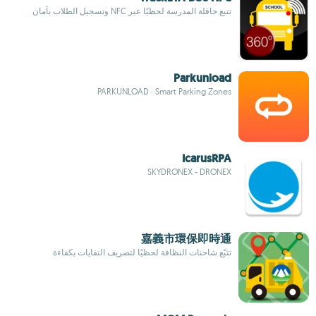
تتبع حافلة المدرسة لحظيًا عبر NFC وتسجيل الطلاب بأمان
Parkunload
PARKUNLOAD · Smart Parking Zones
IcarusRPA
SKYDRONEX - DRONEX
嘉義市環保即時通
تتبّع شاحنات النظافة لحظيًا لتصريف النفايات بكفاءة