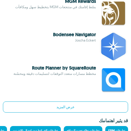
MGM Rewards
بسّط إقامتك في منتجعات MGM بتخطيط سهل ومكافآت
Bodensee Navigator
Joscha Eckert
Route Planner by SquareRoute
مخطط مسارات متعدد التوقفات لتسليمات دقيقة ومحسّنة
عرض المزيد
قد يثير اهتمامك
تطبيقات ESIM
تطبيقات نظام تحديد المواقع
تطبيقات الخرائط دون اتصال بالإنترنت
تطبي