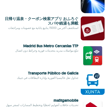
日帰り温泉・クーポン検索アプリ おふろぐ
スパや銭湯も満載
استكشف أكثر من 15000 ينابيع يابانية مع خصومات ومراجعات
Madrid Bus Metro Cercanías TTP
تتبّع مواصلات مدريد بتحديثات فورية وخرائط دون اتصال
Transporte Público de Galicia
جداول نقل غاليسيا الفورية وإدارة البطاقات في جيبك
maStgamobile
تحديثات حافلات أنغوليم لحظيًا وتخطيط المسارات لسفر سهل