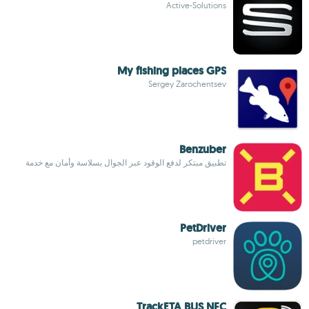
Active-Solutions
My fishing places GPS
Sergey Zarochentsev
Benzuber
تطبيق مبتكر لدفع الوقود عبر الجوال بسلاسة وأمان مع خدمة
PetDriver
petdriver
TrackETA BUS NFC