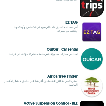
EZ TAG
أدر حسابات الطرق ذات الرسوم في تكساس وأوكلاهوما
وكانساس بسرعة
OuiCar : Car rental
استأجر سيارات بسهولة عبر منصة مشاركة مؤمّنة في فرنسا
Africa Tree Finder
حسّن الحراجة الزراعية بشرق أفريقيا عبر تطبيق لاختيار الأشجار
المحلية
Active Suspension Control - BLE