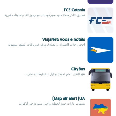
FCE Catania
تطبيق تذاكر سكة حديد سيركوميتنيا مع رموز QR وتحديثات فورية
ViajaNet: voos e hotéis
احجز رحلات الطيران والفنادق ووفر في باقات السفر بسهولة
CityBus
تتبّع النقل العام لحظيًا ودليل لتخطيط المسارات
Map air alert (UA)
تنبيهات غارات جوية لحظية وأخبار متنوعة في أوكرانيا