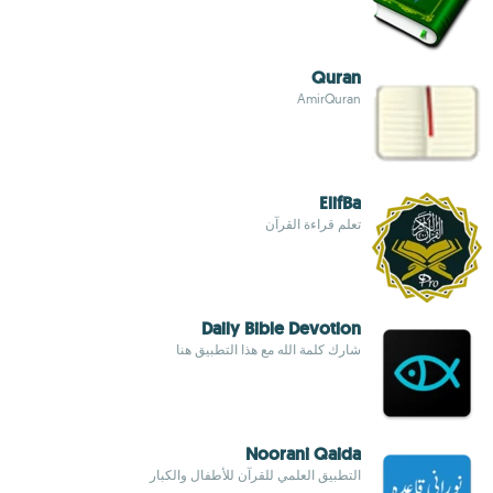
Quran
AmirQuran
ElifBa
تعلم قراءة القرآن
Daily Bible Devotion
شارك كلمة الله مع هذا التطبيق هنا
Noorani Qaida
التطبيق العلمي للقرآن للأطفال والكبار