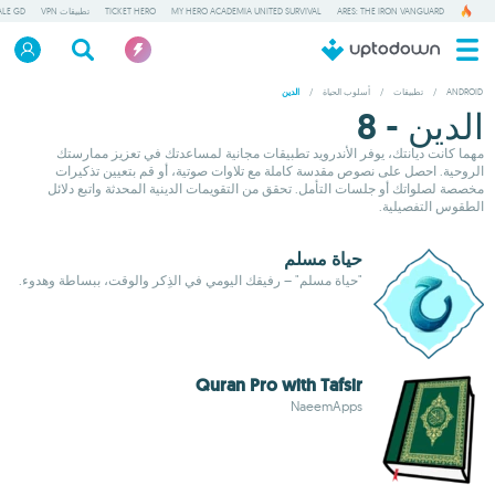
ARES: THE IRON VANGUARD
MY HERO ACADEMIA UNITED SURVIVAL
TICKET HERO
تطبيقات VPN
ALE GD
ANDROID
/
تطبيقات
/
أسلوب الحياة
/
الدين
الدين - 8
مهما كانت ديانتك، يوفر الأندرويد تطبيقات مجانية لمساعدتك في تعزيز ممارستك
الروحية. احصل على نصوص مقدسة كاملة مع تلاوات صوتية، أو قم بتعيين تذكيرات
مخصصة لصلواتك أو جلسات التأمل. تحقق من التقويمات الدينية المحدثة واتبع دلائل
الطقوس التفصيلية.
حياة مسلم
"حياة مسلم" – رفيقك اليومي في الذِكر والوقت، ببساطة وهدوء.
Quran Pro with Tafsir
NaeemApps