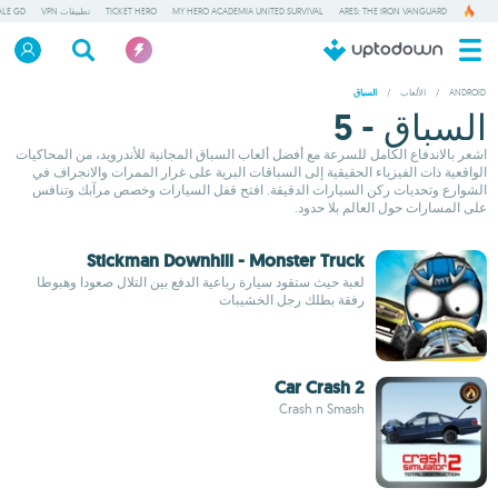
ARES: THE IRON VANGUARD
MY HERO ACADEMIA UNITED SURVIVAL
TICKET HERO
تطبيقات VPN
ALE GD
ANDROID
/
الألعاب
/
السباق
السباق - 5
اشعر بالاندفاع الكامل للسرعة مع أفضل ألعاب السباق المجانية للأندرويد، من المحاكيات
الواقعية ذات الفيزياء الحقيقية إلى السباقات البرية على غرار الممرات والانجراف في
الشوارع وتحديات ركن السيارات الدقيقة. افتح قفل السيارات وخصص مرآبك وتنافس
على المسارات حول العالم بلا حدود.
Stickman Downhill - Monster Truck
لعبة حيث ستقود سيارة رباعية الدفع بين التلال صعودا وهبوطا
رفقة بطلك رجل الخشيبات
Car Crash 2
Crash n Smash