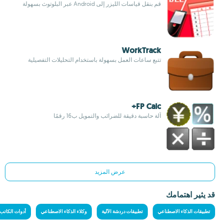
قم بنقل قياسات الليزر إلى Android عبر البلوتوث بسهولة
WorkTrack
تتبع ساعات العمل بسهولة باستخدام التحليلات التفصيلية
FP Calc+
آلة حاسبة دقيقة للضرائب والتمويل ب16 رقمًا
عرض المزيد
قد يثير اهتمامك
تطبيقات الذكاء الاصطناعي
تطبيقات دردشة الآلية
وكلاء الذكاء الاصطناعي
أدوات الكاتب