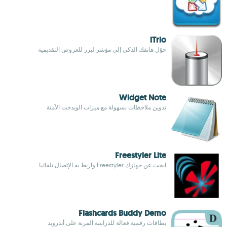
iTrio
حوّل هاتفك الذكي إلى مؤشر ليزر للعروض التقديمية
Widget Note
تدوين ملاحظات بسهولة مع ميزات الويدجت الآمنة
Freestyler Lite
ابحث عن جهازك Freestyler واربط به الإتصال تلقائيا
Flashcards Buddy Demo
بطاقات رقمية فعالة للدراسة المرنة على أندرويد