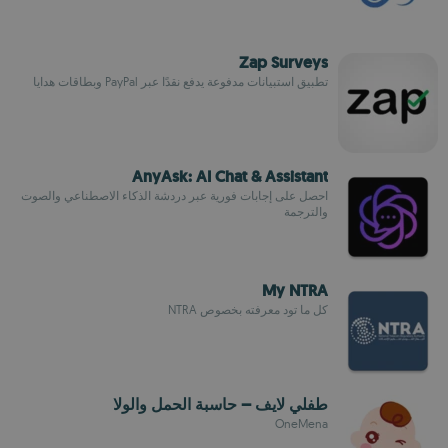
Zap Surveys
تطبيق استبيانات مدفوعة يدفع نقدًا عبر PayPal وبطاقات هدايا
AnyAsk: AI Chat & Assistant
احصل على إجابات فورية عبر دردشة الذكاء الاصطناعي والصوت
والترجمة
My NTRA
كل ما تود معرفته بخصوص NTRA
طفلي لايف – حاسبة الحمل والولا
OneMena