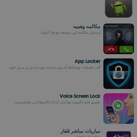
مكالمه وهميه
إستقبل مكالمة غير متوقعة مع هذا المولد!
App Locker
أمّن تطبيقات ووسائط أندرويد بحماية بيومترية ورمز مرور قوي
Voice Screen Lock
تطبيق فتح بالصوت مع أمان الذكاء الاصطناعي والتخصيص
مباريات مباشر تلفاز
home-sky-dev