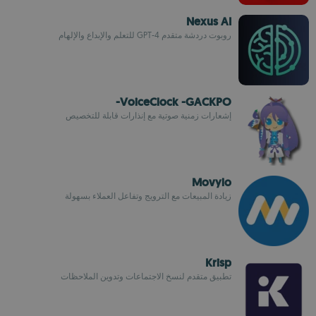
Nexus AI
روبوت دردشة متقدم GPT-4 للتعلم والإبداع والإلهام
VoiceClock -GACKPO-
إشعارات زمنية صوتية مع إنذارات قابلة للتخصيص
Movylo
زيادة المبيعات مع الترويج وتفاعل العملاء بسهولة
Krisp
تطبيق متقدم لنسخ الاجتماعات وتدوين الملاحظات