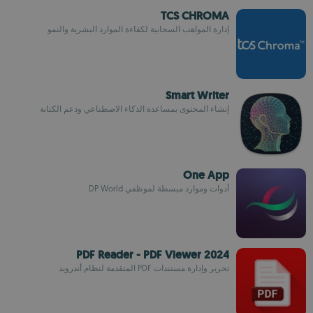
TCS CHROMA
إدارة المواهب السحابية لكفاءة الموارد البشرية والنمو
Smart Writer
إنشاء المحتوى بمساعدة الذكاء الاصطناعي ودعم الكتابة
One App
أدوات وموارد مبسطة لموظفي DP World
PDF Reader - PDF Viewer 2024
تحرير وإدارة مستندات PDF المتقدمة لنظام أندرويد