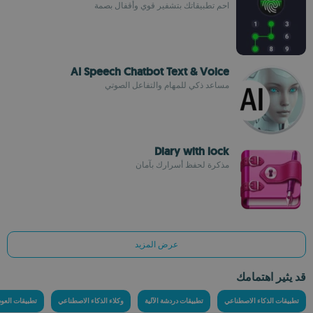
احمِ تطبيقاتك بتشفير قوي وأقفال بصمة
AI Speech Chatbot Text & Voice
مساعد ذكي للمهام والتفاعل الصوتي
Diary with lock
مذكرة لحفظ أسرارك بآمان
عرض المزيد
قد يثير اهتمامك
تطبيقات الذكاء الاصطناعي
تطبيقات دردشة الآلية
وكلاء الذكاء الاصطناعي
تطبيقات العود