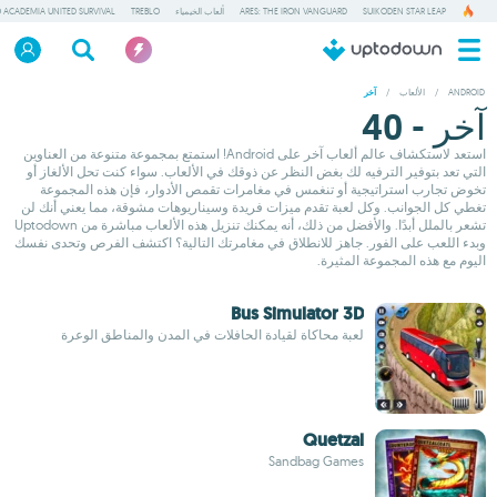
SUIKODEN STAR LEAP
ARES: THE IRON VANGUARD
ألعاب الخيمياء
TREBLO
 ACADEMIA UNITED SURVIVAL
ANDROID
/
الألعاب
/
آخر
آخر - 40
استعد لاستكشاف عالم ألعاب آخر على Android! استمتع بمجموعة متنوعة من العناوين
التي تعد بتوفير الترفيه لك بغض النظر عن ذوقك في الألعاب. سواء كنت تحل الألغاز أو
تخوض تجارب استراتيجية أو تنغمس في مغامرات تقمص الأدوار، فإن هذه المجموعة
تغطي كل الجوانب. وكل لعبة تقدم ميزات فريدة وسيناريوهات مشوقة، مما يعني أنك لن
تشعر بالملل أبدًا. والأفضل من ذلك، أنه يمكنك تنزيل هذه الألعاب مباشرة من Uptodown
وبدء اللعب على الفور. جاهز للانطلاق في مغامرتك التالية؟ اكتشف الفرص وتحدى نفسك
اليوم مع هذه المجموعة المثيرة.
Bus Simulator 3D
لعبة محاكاة لقيادة الحافلات في المدن والمناطق الوعرة
Quetzal
Sandbag Games