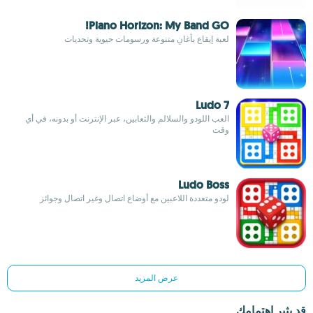
Piano Horizon: My Band GO!
لعبة إيقاع بأغانٍ متنوعة ورسومات حيوية وتحديات
Ludo 7
العب اللودو والسلالم والثعابين، عبر الإنترنت أو بدونه، في أي
وقت
Ludo Boss
لودو متعددة اللاعبين مع أوضاع اتصال وغير اتصال وجوائز
عرض المزيد
قد يثير اهتمامك