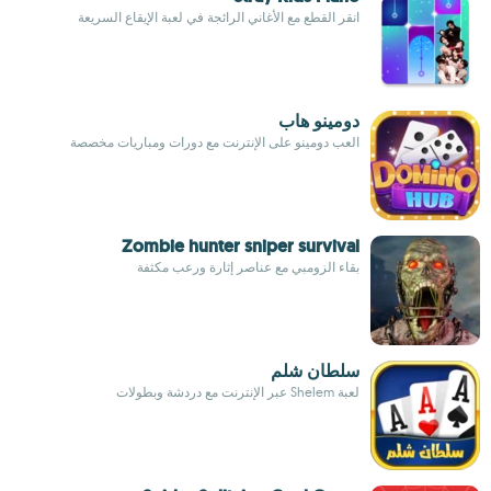
انقر القطع مع الأغاني الرائجة في لعبة الإيقاع السريعة
دومينو هاب
العب دومينو على الإنترنت مع دورات ومباريات مخصصة
Zombie hunter sniper survival
بقاء الزومبي مع عناصر إثارة ورعب مكثفة
سلطان شلم
لعبة Shelem عبر الإنترنت مع دردشة وبطولات