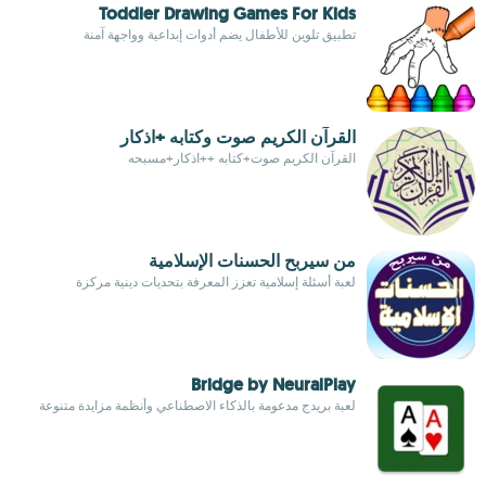
Toddler Drawing Games For Kids
تطبيق تلوين للأطفال يضم أدوات إبداعية وواجهة آمنة
القرآن الكريم صوت وكتابه +اذكار
القرآن الكريم صوت+كتابه ++اذكار+مسبحه
من سيربح الحسنات الإسلامية
لعبة أسئلة إسلامية تعزز المعرفة بتحديات دينية مركزة
Bridge by NeuralPlay
لعبة بريدج مدعومة بالذكاء الاصطناعي وأنظمة مزايدة متنوعة