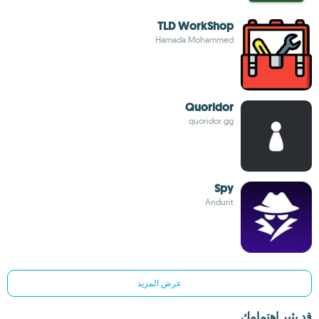
TLD WorkShop
Hamada Mohammed
Quoridor
quoridor.gg
Spy
Andurit
عرض المزيد
قد يثير اهتمامك