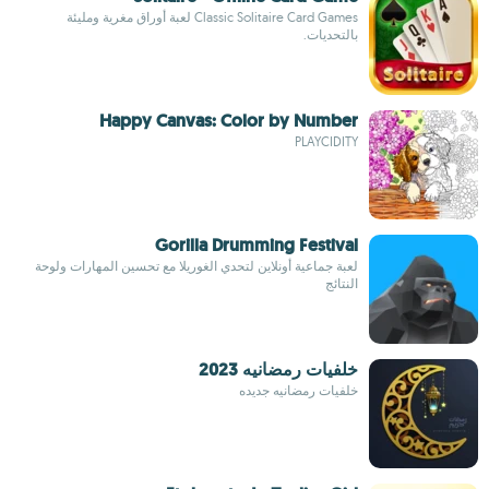
Classic Solitaire Card Games لعبة أوراق مغرية ومليئة
بالتحديات.
Happy Canvas: Color by Number
PLAYCIDITY
Gorilla Drumming Festival
لعبة جماعية أونلاين لتحدي الغوريلا مع تحسين المهارات ولوحة
النتائج
خلفيات رمضانيه 2023
خلفيات رمضانيه جديده