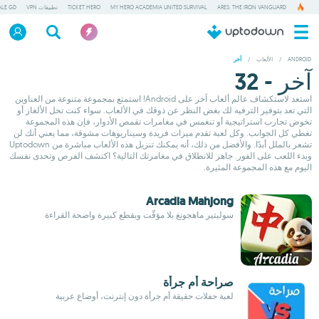
ARES: THE IRON VANGUARD
MY HERO ACADEMIA UNITED SURVIVAL
TICKET HERO
تطبيقات VPN
ALE GD
ANDROID
/
الألعاب
/
آخر
آخر - 32
استعد لاستكشاف عالم ألعاب آخر على Android! استمتع بمجموعة متنوعة من العناوين
التي تعد بتوفير الترفيه لك بغض النظر عن ذوقك في الألعاب. سواء كنت تحل الألغاز أو
تخوض تجارب استراتيجية أو تنغمس في مغامرات تقمص الأدوار، فإن هذه المجموعة
تغطي كل الجوانب. وكل لعبة تقدم ميزات فريدة وسيناريوهات مشوقة، مما يعني أنك لن
تشعر بالملل أبدًا. والأفضل من ذلك، أنه يمكنك تنزيل هذه الألعاب مباشرة من Uptodown
وبدء اللعب على الفور. جاهز للانطلاق في مغامرتك التالية؟ اكتشف الفرص وتحدى نفسك
اليوم مع هذه المجموعة المثيرة.
Arcadia Mahjong
سوليتير ماهجونغ بلا مؤقّت وبقطع كبيرة واضحة القراءة
صراحة أم جرأة
لعبة حفلات حقيقة أم جرأة دون إنترنت، أوضاع عربية