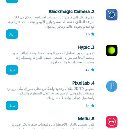
2. Blackmagic Camera
حوّل هاتفك إلى كاميرا SLR بميزات احترافية: تحكم في ISO،
سرعة الغالق، فتحة العدسة وتوازن الأبيض وعدسات افتراضية،
مع فيديو بجودة عالية ومحرر مدمج...
4.3
تنزيل
3. Hypic
تحرير الصور الساهل لملامح الوجه بلمسة وحدة: إزالة العيوب
وتنعيم التجاعيد بتوازن طبيعي. ضيف فلترات وستيكيرات
وصايب بوسترات بقوالب جاهزة...
4.0
تنزيل
4. PixelLab
نصوص 2D/3D بظلال وحدود وانعكاس تخلي صورك تبان برو. زد
ملصقات وإيموجي، ارسم بحرية، عدّل السطوع والتباين،
واستعمل قوالب واحفظ مشاريعك...
4.4
تنزيل
5. Meitu
فلاتر تجميل بالذكاء الاصطناعي ولمسات جاهزة تغيّر صورك
بثانيتين. أدوات تحرير: قص وضبط ومكياج وتمويه وعمق، ومحرر