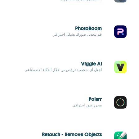
PhotoRoom
قم بتعديل صورك بشكل احترافي
Viggle AI
اجعل أي شخصية ترقص من خلال الذكاء الاصطناعي
Polarr
محرر صور احترافي
Retouch - Remove Objects