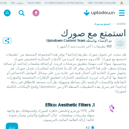
ARES: THE IRON VANGUARD
MY HERO ACADEMIA UNITED SURVIVAL
TICKET HERO
تطبيقات VPN
ALE GD
/
ANDROID
استمتع مع صورك
استمتع مع صورك
تم الإنشاء بواسطة
Uptodown Content Team
100 تطبيقات
( آخر تحديث:منذ 2 أشهر )
هل تبحث عن تحويل صورك بطريقة إبداعية؟ توفر هذه المجموعة المنسقة من "تطبيقات
استمتع مع صورك" للأندرويد مجموعة كبيرة من الأدوات المبتكرة لتخصيص صورك
وتحسينها. سواء كنت مهتمًا بتطبيق مرشحات فريدة، أو إضافة ملصقات إبداعية، أو صياغة
مونتاج مذهل، فإن هذا الاختيار يوفر لك كل ما تحتاج إليه لمغامرات تعديل صورك. قم
بتحويل صورك العادية إلى أعمال فنية غير عادية تبرز على وسائل التواصل الاجتماعي أو
احتفظ بها كذكريات عزيزة. استكشف الخيارات لتطبيق الإطارات المخصصة والمؤثرات
التفاعلية واللمسات الرقمية بكل بساطة وسهولة. هل أنت مستعد للانطلاق في رحلة
إبداعية؟ قم بتنزيل هذه التطبيقات المذهلة الآن من Uptodown وافتح الإمكانات الكاملة
لصورك!
1. Efiko: Aesthetic Filters
فلاتر VHS وريترو وغليتش جاهزة لصورك وفيديوهاتك، مع واجهة
سهلة وفريمات وملصقات. عدّل السطوع والتباين وصدّر بجودة
عالية؛ إزالة العلامة المائية بالبريميوم...
4.2
تنزيل