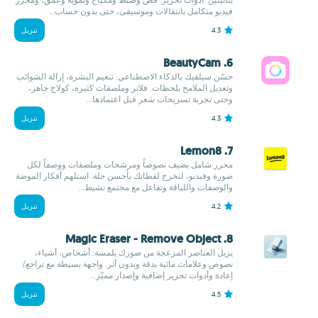
فيديو متكامل بانتقالات وموسيقى، حتى بدون حساب...
4.3
تنزيل
6. BeautyCam
حسّن سيلفيك بالذكاء الاصطناعي: تنعيم البشرة، إزالة الشوائب
وتعديل الملامح بلحظات. فلاتر وملصقات كثيرة، كولاج جاهز،
وحتى تجربة تسريحات شعر قبل اعتمادها...
4.3
تنزيل
7. Lemon8
محرر شامل يضيف نصوصاً ومرشحات وملصقات ووصفاً لكل
صورة وفيديو، لتخرج لقطاتك بأحسن حلة. استلهم أفكار الموضة
والوصفات واللياقة وتفاعل مع مجتمع نشيط...
4.2
تنزيل
8. Magic Eraser - Remove Object
يزيل العناصر المزعجة من صورك بلمسة: أشخاص، أشياء،
نصوص وعلامات مائية بدقة وبدون أثر. واجهة بسيطة مع تراجع/
إعادة وأدوات تحرير إضافية وإصدار مميّز...
4.5
تنزيل