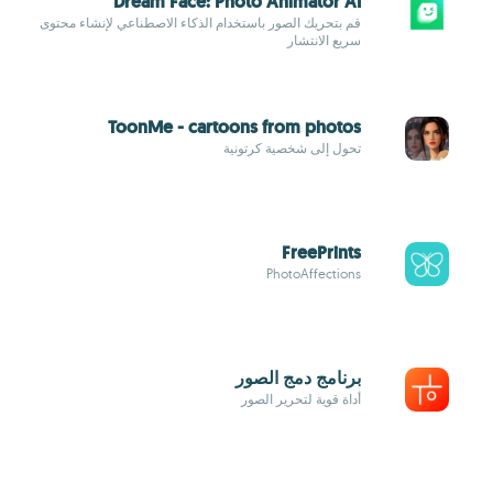
Dream Face: Photo Animator AI
قم بتحريك الصور باستخدام الذكاء الاصطناعي لإنشاء محتوى
سريع الانتشار
ToonMe - cartoons from photos
تحول إلى شخصية كرتونية
FreePrints
PhotoAffections
برنامج دمج الصور‎
أداة قوية لتحرير الصور