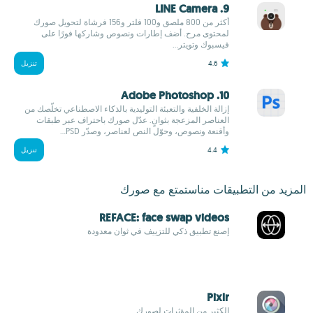
9. LINE Camera
أكثر من 800 ملصق و100 فلتر و156 فرشاة لتحويل صورك
لمحتوى مرح. أضف إطارات ونصوص وشاركها فورًا على
فيسبوك وتويتر...
4.6
تنزيل
10. Adobe Photoshop
إزالة الخلفية والتعبئة التوليدية بالذكاء الاصطناعي تخلّصك من
العناصر المزعجة بثوانٍ. عدّل صورك باحتراف عبر طبقات
وأقنعة ونصوص، وحوّل النص لعناصر، وصدّر PSD...
4.4
تنزيل
المزيد من التطبيقات مناستمتع مع صورك
REFACE: face swap videos
إصنع تطبيق ذكي للتزييف في ثوان معدودة
Pixlr
الكثير من المؤثرات لصورك