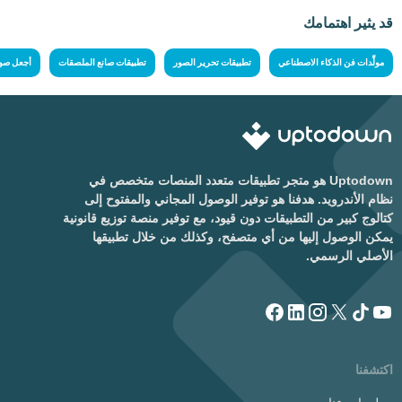
قد يثير اهتمامك
مولِّدات فن الذكاء الاصطناعي
تطبيقات تحرير الصور
تطبيقات صانع الملصقات
أجعل صو
Uptodown هو متجر تطبيقات متعدد المنصات متخصص في
نظام الأندرويد. هدفنا هو توفير الوصول المجاني والمفتوح إلى
كتالوج كبير من التطبيقات دون قيود، مع توفير منصة توزيع قانونية
يمكن الوصول إليها من أي متصفح، وكذلك من خلال تطبيقها
الأصلي الرسمي.
اكتشفنا