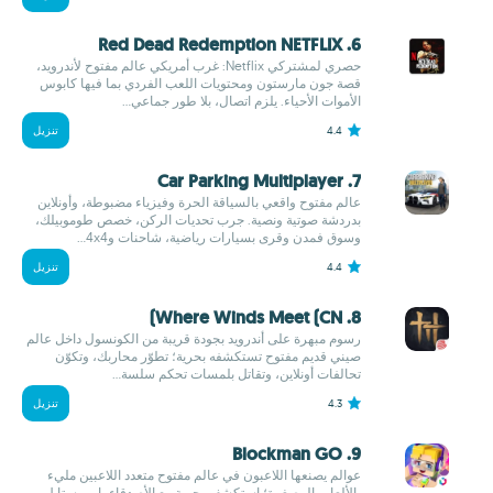
6. Red Dead Redemption NETFLIX
حصري لمشتركي Netflix: غرب أمريكي عالم مفتوح لأندرويد،
قصة جون مارستون ومحتويات اللعب الفردي بما فيها كابوس
الأموات الأحياء. يلزم اتصال، بلا طور جماعي...
4.4
تنزيل
7. Car Parking Multiplayer
عالم مفتوح واقعي بالسياقة الحرة وفيزياء مضبوطة، وأونلاين
بدردشة صوتية ونصية. جرب تحديات الركن، خصص طوموبيلك،
وسوق فمدن وقرى بسيارات رياضية، شاحنات و4x4...
4.4
تنزيل
8. Where Winds Meet (CN)
رسوم مبهرة على أندرويد بجودة قريبة من الكونسول داخل عالم
صيني قديم مفتوح تستكشفه بحرية؛ تطوّر محاربك، وتكوّن
تحالفات أونلاين، وتقاتل بلمسات تحكم سلسة...
4.3
تنزيل
9. Blockman GO
عوالم يصنعها اللاعبون في عالم مفتوح متعدد اللاعبين مليء
بالألعاب المصغرة؛ استكشف بحرية مع الأصدقاء، ابنِ بستايل