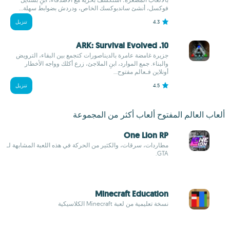
فوكسل، أنشئ ساندبوكسك الخاص، ودردش بضوابط سهلة...
4.3
تنزيل
10. ARK: Survival Evolved
جزيرة غامضة عامرة بالديناصورات كتجمع بين البقاء، الترويض
والبناء. جمع الموارد، ابنِ الملاجئ، زرع أكلك وواجه الأخطار
أونلاين فـعالم مفتوح...
4.5
تنزيل
ألعاب العالم المفتوح ألعاب أكثر من المجموعة
One Lion RP
مطاردات، سرقات، والكثير من الحركة في هذه اللعبة المشابهة لـ
GTA.
Minecraft Education
نسخة تعليمية من لعبة Minecraft الكلاسيكية