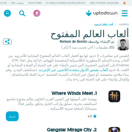
ARES: THE IRON VANGUARD
MY HERO ACADEMIA UNITED SURVIVAL
TICKET HERO
تطبيقات VPN
ALE GD
/
ANDROID
ألعاب العالم المفتوح
ألعاب العالم المفتوح
تم الإنشاء بواسطة
Nelson de Benito
255 تطبيقات
( آخر تحديث:منذ 5 أيام )
انغمس في مغامرات لا حدود لها مع أفضل ألعاب العالم المفتوح المجانية للأندرويد. من
ألعاب وحدة التحكم الأسطورية الكلاسيكية المخصصة للهواتف الذكية مثل GTA: San
Andreas إلى العناوين الحصرية التي تتميز بالبقاء على قيد الحياة أو القيادة المجانية أو
اللعب بلا حدود
ألعاب تقمص الأدوار متعددة اللاعبين عبر الإنترنت
. استكشف المدن، وقم
ببناء ملاجئ مخصصة، أو تجول عبر إعدادات المدينة الضخمة. حرية كاملة للاستكشاف
والقتال والبقاء على قيد الحياة في راحة يدك.
1. Where Winds Meet
ووشيا على أصولها في الصين القرن العاشر بعالم مفتوح شاسع.
استكشف بحرية، تسلّق واركب الخيل وحلّق، وأتقن قتالًا
سينمائيًا بأسلحة صينية كلاسيكية...
4.5
تنزيل
2. Gangstar Mirage City