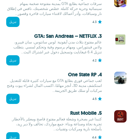
سرقات جماعية بطابع GTA بمدينة مفتوحة ضخمة بمهام
سينمائية وحرية حركة كاملة. خصّص شخصيتك، نافس في إطلاق
نار وسباقات، وأدر أعمالك لاقتناء سيارات فاخرة وقصور...
4.3
تنزيل
3. GTA: San Andreas – NETFLIX
عالم مفتوح بثلاث مدن أيقونية: لوس سانتوس، سان فييرو،
ولاس فينتوراس، ومهام برسوم وفية وتحكم لمسي. يتطلب
تنزيل 6.4 غيغابايت وتسجيل دخول عبر اشتراك البث...
4.2
تنزيل
4. One State RP
لعب جماعي فوري بطابع GTA مع سيارات كثيرة قابلة للتعديل.
استكشف مدينة 3D، أنجز مهامًا، اكسب المال لشراء بيوت وفتح
مركبات أو سلك طريق الجريمة...
4.5
تنزيل
5. Rust Mobile
كتبدا غير بصخرة وشعلة فعالم مفتوح قاصح ومعمّر بالأخطار.
تجربة نجاة وصناعة وبناء: جمع مواردك، تحالف ولا دير رِيد،
بأسلحة نارية ومركبات وتقنيات...
4.4
تنزيل