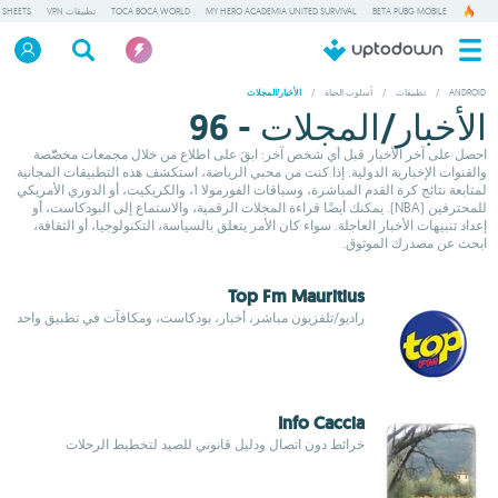
BETA PUBG MOBILE
MY HERO ACADEMIA UNITED SURVIVAL
TOCA BOCA WORLD
تطبيقات VPN
 SHEETS
ANDROID
/
تطبيقات
/
أسلوب الحياة
/
الأخبار/المجلات
الأخبار/المجلات - 96
احصل على آخر الأخبار قبل أي شخص آخر: ابقَ على اطلاع من خلال مجمعات مخصّّصة
والقنوات الإخبارية الدولية. إذا كنت من محبي الرياضة، استكشف هذه التطبيقات المجانية
لمتابعة نتائج كرة القدم المباشرة، وسباقات الفورمولا 1، والكريكيت، أو الدوري الأمريكي
للمحترفين (NBA). يمكنك أيضًا قراءة المجلات الرقمية، والاستماع إلى البودكاست، أو
إعداد تنبيهات الأخبار العاجلة. سواء كان الأمر يتعلق بالسياسة، التكنولوجيا، أو الثقافة،
ابحث عن مصدرك الموثوق.
Top Fm Mauritius
راديو/تلفزيون مباشر، أخبار، بودكاست، ومكافآت في تطبيق واحد
Info Caccia
خرائط دون اتصال ودليل قانوني للصيد لتخطيط الرحلات