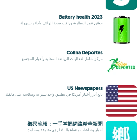
Battery health 2023
حسّن عمر البطارية وراقب صحة الهاتف وأداءه بسهولة
Colina Deportes
مركز شامل لفعاليات الرياضة المحلية وأخبار المجتمع
US Newspapers
تابع أبرز أخبار أمريكا في تطبيق واحد بسرعة وسلاسة على هاتفك
鄉民晚報：一手掌握網路精華新聞
أخبار ونقاشات منتقاة بالـAI لرؤى متنوعة ومحايدة