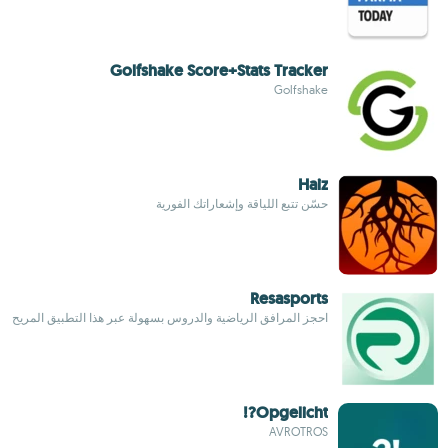
Golfshake Score+Stats Tracker
Golfshake
Haiz
حسّن تتبع اللياقة وإشعاراتك الفورية
Resasports
احجز المرافق الرياضية والدروس بسهولة عبر هذا التطبيق المريح
Opgelicht?!
AVROTROS