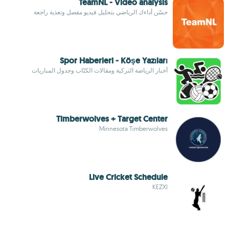
TeamNL - Video analysis
حسّن أداءك الرياضي بتحليل فيديو مفصل وتغذية راجعة
Spor Haberleri - Köşe Yazıları
أخبار الرياضة التركية ومقالات الكتّاب وجدول المباريات
Timberwolves + Target Center
Minnesota Timberwolves
Live Cricket Schedule
KEZXI