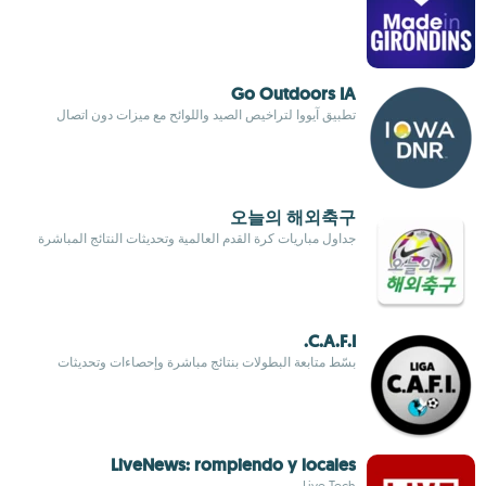
Go Outdoors IA
تطبيق آيووا لتراخيص الصيد واللوائح مع ميزات دون اتصال
오늘의 해외축구
جداول مباريات كرة القدم العالمية وتحديثات النتائج المباشرة
C.A.F.I.
بسّط متابعة البطولات بنتائج مباشرة وإحصاءات وتحديثات
LiveNews: rompiendo y locales
Live.Tech