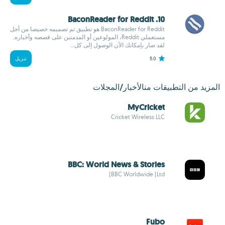
10. BaconReader for Reddit
BaconReader for Reddit هو تطبيق تم تصميمه خصيصا من أجل
مستعملي Reddit، المولوعين أو المدمنين على قصصه وأخباره.
لقد صار بإمكانك الآن الوصول إلى كل...
5.0
تنزيل
المزيد من التطبيقات منالأخبار/المجلات
MyCricket
Cricket Wireless LLC
BBC: World News & Stories
BBC Worldwide (Ltd)
Fubo