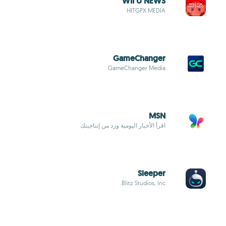
WII U NEWS
HITGPX MEDIA
GameChanger
GameChanger Media
MSN
اقرأ الأخبار اليومية وزد من إنتاجيتك
Sleeper
Blitz Studios, Inc.