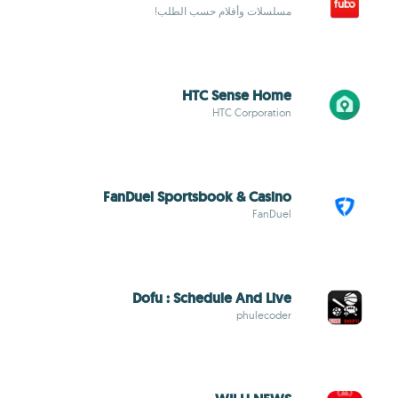
مسلسلات وأفلام حسب الطلب!
HTC Sense Home
HTC Corporation
FanDuel Sportsbook & Casino
FanDuel
Dofu : Schedule And Live
phulecoder