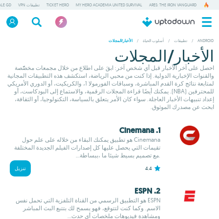
ARES: THE IRON VANGUARD
MY HERO ACADEMIA UNITED SURVIVAL
TICKET HERO
تطبيقات VPN
ALE GD
ANDROID
/
تطبيقات
/
أسلوب الحياة
/
الأخبار/المجلات
الأخبار/المجلات
احصل على آخر الأخبار قبل أي شخص آخر: ابقَ على اطلاع من خلال مجمعات مخصّّصة
والقنوات الإخبارية الدولية. إذا كنت من محبي الرياضة، استكشف هذه التطبيقات المجانية
لمتابعة نتائج كرة القدم المباشرة، وسباقات الفورمولا 1، والكريكيت، أو الدوري الأمريكي
للمحترفين (NBA). يمكنك أيضًا قراءة المجلات الرقمية، والاستماع إلى البودكاست، أو
إعداد تنبيهات الأخبار العاجلة. سواء كان الأمر يتعلق بالسياسة، التكنولوجيا، أو الثقافة،
ابحث عن مصدرك الموثوق.
1. Cinemana
Cinemana هو تطبيق يمكنك البقاء من خلاله على علم حول
تقيمات التي يحصل عليها كل إصدارات الفيلم الجديدة المختلفة
.مع تصميم بسيط شيئا ما ،ببساطة...
4.4
تنزيل
2. ESPN
ESPN هو التطبيق الرسمي من القناة التلفزية التي تحمل نفس
الاسم. وكما كنت لتتوقع، فهو يسمح لك بتتبع البث المباشر
ومشاهدة فيديوهات ملخصات أي حدث...