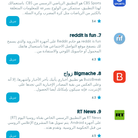
CBS Sports هو التطبيق الرياضي الرسمي من CBS. باستعمالك
لهذا التطبيق، ستتمكن من الولوج بسرعة للمعلومات المتعلقة
بالكثير من الرياضات مثل كرة المضرب وكرة السلة...
3.4
تنزيل
7. reddit is fun
reddit is fun هو خادم Reddit على أجهزة الأندرويد والذي يسمح
لك بتصفح موقع التواصل الاجتماعي هذا باستعمال هاتفك
المحمول أو حاسوبك اللوحي والاستفادة من...
4.3
تنزيل
8. Bigmache زواج
BuzzBreak هو تطبيق أخباري يأتيك بآخر الأخبار وأشهرها، إلا أنه
وعلى العكس من بقية المصادر الإخبارية التي تجدها على
الإنترنت، فإنه سيكون بإمكانك أيضا الحصول...
4.3
تنزيل
9. RT News
RT News هو التطبيق الرسمي الخاص بقناة روسيا اليوم (RT)
على أجهزة Android. يتم تمويل هذا المشروع الإعلامي الروسي
من قبل الحكومة الروسية. وتقدم هذه...
4.5
تنزيل