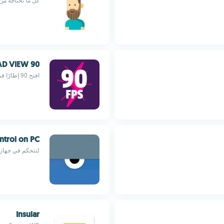
كل ما تحتاجه من 
90 FPS & IPAD VIEW
افتح 90 إطارًا في الثانية وقم بترقية تجربة الألعاب الخاصة بك
ntrol on PC
لتتحكم في جهازك 
Insular