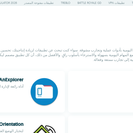
تطبيقات VPN
BATTLE ROYALE GD
TREBLO
تطبيقات مفتوحة المصدر
ULATOR 2026
نظام Android، تم انتقاؤها بعناية لإثراء حياتك اليومية بأدوات عملية وتجارب مشوقة. سواء كنت تبحث عن تطبيقات لزي
مما يتيح لك التعامل مع المهام اليومية بسهولة والاسترخاء بأسلوب راقٍ. والأفضل من ذلك، أن كل تطبيق
 إلى تجارب ممتعة وفعالة.
AnExplorer
أداة رائعة لإدارة 
Orientation
لتختار الوضع العموديPortrait أوالأفقي ape