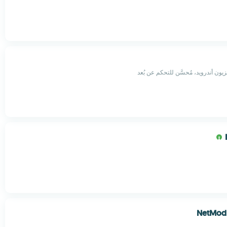
ون أندرويد، مُحسَّن للتحكم عن بُعد
NetMod 