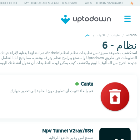
TICKET HERO
MY HERO ACADEMIA UNITED SURVIVAL
ARES: THE IRON VANGUARD
ANDROID
/
تطبيقات
/
الأدوات
/
نظام
نظام - 6
استكشف مجموعة مميزة من تطبيقات نظام ل
التطبيقات عن طريق Uptodown واستمتع ببرامج تنظم وترفه وتثقف، 
جديدة. اخرج من المألوف اليوم واكتشف كيف يمكن لهذه التطبيقات أن تحول أنشطتك اليومية
Canta
قم بإلغاء تثبيت أي تطبيق دون الحاجة إلى تجذير جهازك.
Npv Tunnel V2ray/SSH
تصفح آمن وغير خاضع للرقابة