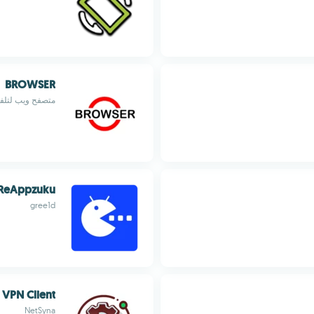
BROWSER
متصفح ويب لتلفزي
ReAppzuku
gree1d
VPN Client
NetSyna