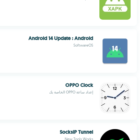
Android 14 Update : Android
SoftwareOS
OPPO Clock
إعداد ساعة OPPO الخاصة بك
SocksIP Tunnel
New Tools Works