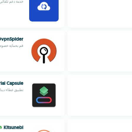
خدمة دعم تلقائي
vpnSpider
قم بحماية خصوصيت
ial Capsule
تطبيق غطاء دينام
Kitsunebi