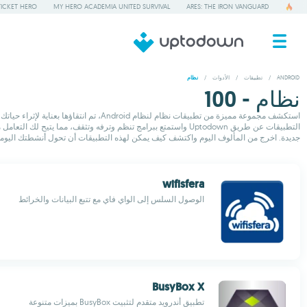
TICKET HERO
MY HERO ACADEMIA UNITED SURVIVAL
ARES: THE IRON VANGUARD
ANDROID
/
تطبيقات
/
الأدوات
/
نظام
نظام - 100
استكشف مجموعة مميزة من تطبيقات نظام ل
التطبيقات عن طريق Uptodown واستمتع ببرامج تنظم وترفه وتثقف، 
جديدة. اخرج من المألوف اليوم واكتشف كيف يمكن لهذه التطبيقات أن تحول أنشطتك اليومية
wifisfera
الوصول السلس إلى الواي فاي مع تتبع البيانات والخرائط
BusyBox X
تطبيق أندرويد متقدم لتثبيت BusyBox بميزات متنوعة