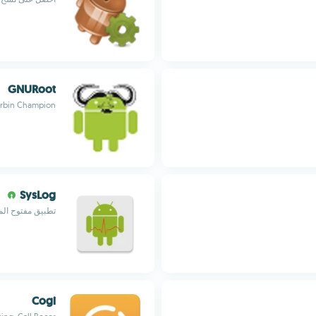
GNURoot
rbin Champion
SysLog
تطبيق مفتوح ال
Cogi