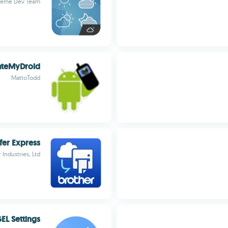
heme Dev Team
ateMyDroid
MattoTodd
fer Express
 Industries, Ltd.
EL Settings