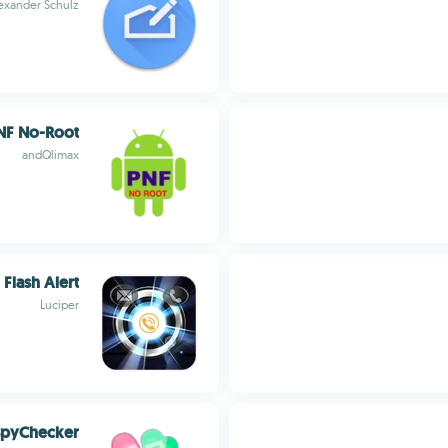
exander Schulz
NF No-Root
andQlimax
Flash Alert
Luciper
SpyChecker