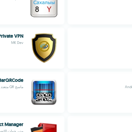
Private VPN
MK Dev
BarQRCode
ماسح QR متعدد الاستخدامات: مسح، فك تشفير، إنشاء الرموز بسهولة
ct Manager
مدير جهات الاتصا