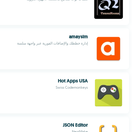
amaysim
إدارة خططك والإضافات الفورية عبر واجهة سلسة
Hot Apps USA
Swiss Codemonkeys
JSON Editor
NextMake