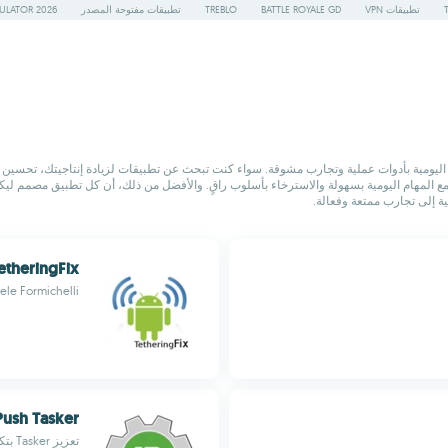
تطبيقات VPN
BATTLE ROYALE GD
TREBLO
تطبيقات مفتوحة المصدر
ULATOR 2026
نظام Android، تم انتقاؤها بعناية لإثراء حياتك اليومية بأدوات عملية وتجارب مشوقة. سواء كنت تبحث عن تطبيقات لزي
مما يتيح لك التعامل مع المهام اليومية بسهولة والاسترخاء بأسلوب راقٍ. والأفضل من ذلك، أن كل تطبيق
 إلى تجارب ممتعة وفعالة.
etheringFix
ele Formichelli
Push Tasker
تعزيز Tasker بتكامل Pushbullet