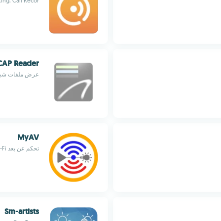
ing, Call Recor
CAP Reader
عرض ملفات شبكا
MyAV
تحكم عن بعد Wi-Fi لأجهزة سامسونج وغيرها
Sm-artists