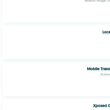
Weather Widget T
Loc
Mobile Trans
Brother
Xposed G