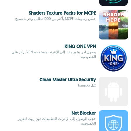
Shaders Texture Packs for MCPE
حسّن رسومات MCPE بأكثر من 1000 تظليل وحزمة نسيج
KING ONE VPN
وصول آمن وغير مقيد إلى الإنترنت باستخدام VPN يركز على
الخصوصية
Clean Master Ultra Security
Jomapp LLC
Net Blocker
حجب الوصول إلى الإنترنت للتطبيقات دون روت لتعزيز
الخصوصية