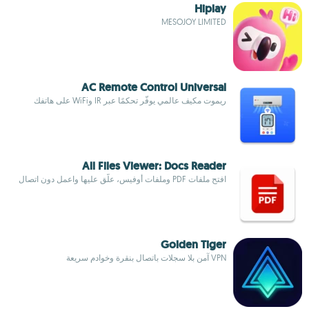
Hiplay
MESOJOY LIMITED
AC Remote Control Universal
ريموت مكيف عالمي يوفّر تحكمًا عبر IR وWiFi على هاتفك
All Files Viewer: Docs Reader
افتح ملفات PDF وملفات أوفيس، علّق عليها واعمل دون اتصال
Golden Tiger
VPN آمن بلا سجلات باتصال بنقرة وخوادم سريعة