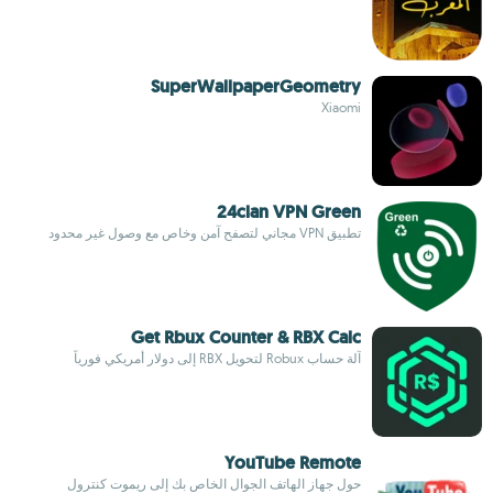
SuperWallpaperGeometry
Xiaomi
24clan VPN Green
تطبيق VPN مجاني لتصفح آمن وخاص مع وصول غير محدود
Get Rbux Counter & RBX Calc
آلة حساب Robux لتحويل RBX إلى دولار أمريكي فورياً
YouTube Remote
حول جهاز الهاتف الجوال الخاص بك إلى ريموت كنترول