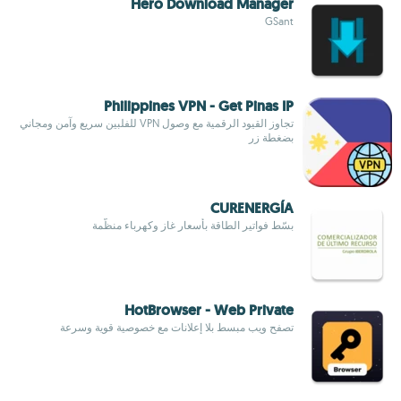
Hero Download Manager
GSant
Philippines VPN - Get Pinas IP
تجاوز القيود الرقمية مع وصول VPN للفلبين سريع وآمن ومجاني
بضغطة زر
CURENERGÍA
بسّط فواتير الطاقة بأسعار غاز وكهرباء منظَّمة
HotBrowser - Web Private
تصفح ويب مبسط بلا إعلانات مع خصوصية قوية وسرعة