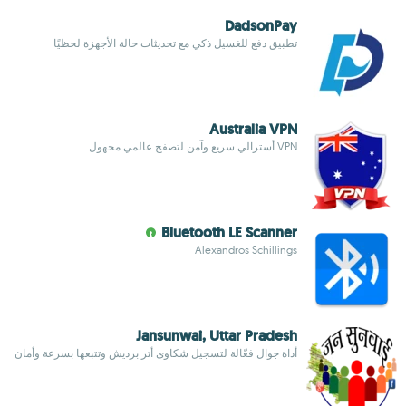
DadsonPay
تطبيق دفع للغسيل ذكي مع تحديثات حالة الأجهزة لحظيًا
Australia VPN
VPN أسترالي سريع وآمن لتصفح عالمي مجهول
Bluetooth LE Scanner
Alexandros Schillings
Jansunwai, Uttar Pradesh
أداة جوال فعّالة لتسجيل شكاوى أتر برديش وتتبعها بسرعة وأمان