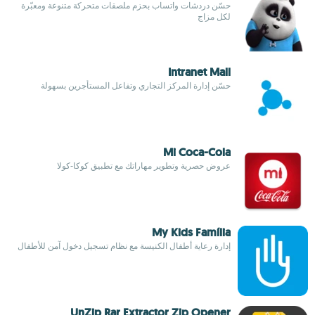
حسّن دردشات واتساب بحزم ملصقات متحركة متنوعة ومعبّرة
لكل مزاج
Intranet Mall
حسّن إدارة المركز التجاري وتفاعل المستأجرين بسهولة
Mi Coca-Cola
عروض حصرية وتطوير مهاراتك مع تطبيق كوكا-كولا
My Kids Família
إدارة رعاية أطفال الكنيسة مع نظام تسجيل دخول آمن للأطفال
UnZip Rar Extractor Zip Opener