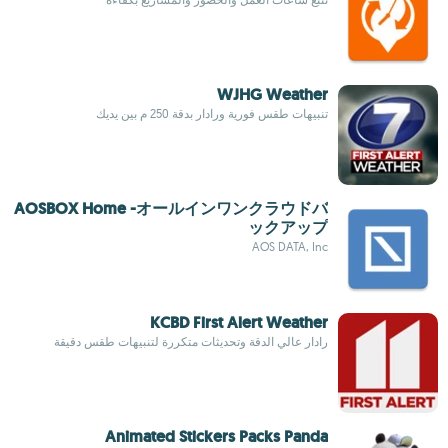
WJHG Weather
تنبيهات طقس فورية ورادار بدقة 250 م بين يديك
AOSBOX Home -オールインワンクラウドバ
ックアップ
AOS DATA, Inc
KCBD First Alert Weather
رادار عالي الدقة وتحديثات متكررة لتنبيهات طقس دقيقة
Animated Stickers Packs Panda