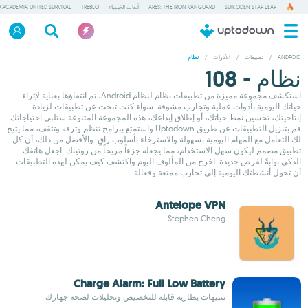
SUIKODEN STAR LEAP
ARES: THE IRON VANGUARD
ألعاب الخيمياء
TREBLO
 ACADEMIA UNITED SURVIVAL
ANDROID
/
تطبيقات
/
الأدوات
/
نظام
نظام - 108
استكشف مجموعة مميزة من تطبيقات نظام لنظام Android، تم انتقاؤها بعناية لإثراء
حياتك اليومية بأدوات عملية وتجارب مشوقة. سواء كنت تبحث عن تطبيقات لزيادة
إنتاجيتك، تحسين نمط حياتك، أو إطلاق إبداعك، هذه المجموعة المتنوعة ستلبي احتياجاتك.
قم بتنزيل التطبيقات عن طريق Uptodown واستمتع ببرامج تنظم وترفه وتثقف، مما يتيح
لك التعامل مع المهام اليومية بسهولة والاسترخاء بأسلوب راقٍ. والأفضل من ذلك، أن كل
تطبيق مصمم ليكون سهل الاستخدام، مما يجعله جزءاً مريحاً من روتينك. اجعل هاتفك
الذكي بوابةً لفرص جديدة. اخرج من المألوف اليوم واكتشف كيف يمكن لهذه التطبيقات
أن تحول أنشطتك اليومية إلى تجارب ممتعة وفعالة.
Antelope VPN
Stephen Cheng
Charge Alarm: Full Low Battery
تنبيهات بطارية قابلة للتخصيص وتحليلات لصحة جهازك