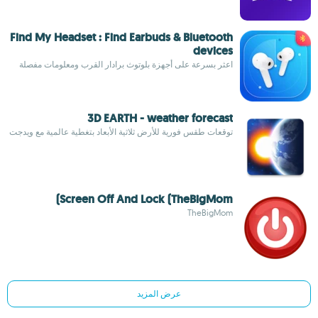
Find My Headset : Find Earbuds & Bluetooth
devices
اعثر بسرعة على أجهزة بلوتوث برادار القرب ومعلومات مفصلة
3D EARTH - weather forecast
توقعات طقس فورية للأرض ثلاثية الأبعاد بتغطية عالمية مع ويدجت
Screen Off And Lock (TheBigMom)
TheBigMom
عرض المزيد