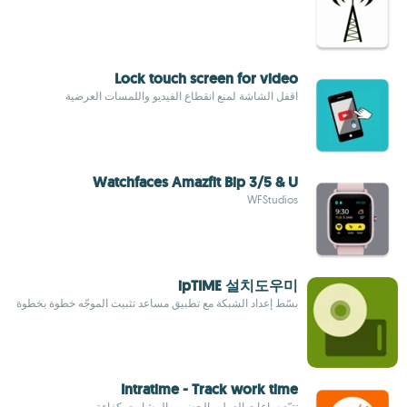
Lock touch screen for video
اقفل الشاشة لمنع انقطاع الفيديو واللمسات العرضية
Watchfaces Amazfit Bip 3/5 & U
WFStudios
ipTIME 설치도우미
بسّط إعداد الشبكة مع تطبيق مساعد تثبيت الموجّه خطوة بخطوة
Intratime - Track work time
تتبّع ساعات العمل والحضور والمشاريع بكفاءة