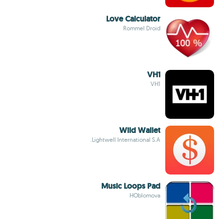
Love Calculator
Rommel Droid
VH1
VH1
Wild Wallet
Lightwell International S.A.
Music Loops Pad
HOblomova