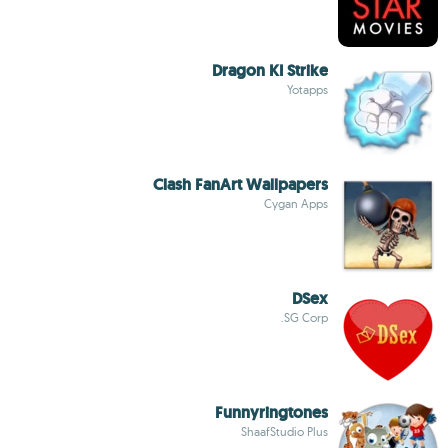
Dragon KI Strike
Yotapps
Clash FanArt Wallpapers
Cygan Apps
DSex
SG Corp.
Funnyringtones
ShaafStudio Plus