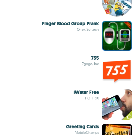
Finger Blood Group Prank
Onex Softech
755
7gogo, Inc.
iWater Free
HOTTRIX
Greeting Cards
MobileChamps