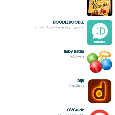
DOODLEDOODLE
تخصيص أندرويد بسهولة وميزات تفاعلية
Baby Rattle
kiddoware
Dijit
NextGuide
OVGuide
OVGuide.com, INC