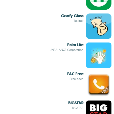
Goofy Glass
Tukituk
Palm Lite
UNBALANCE Corporation
FAC Free
Excelltech
BIGSTAR
BIGSTAR