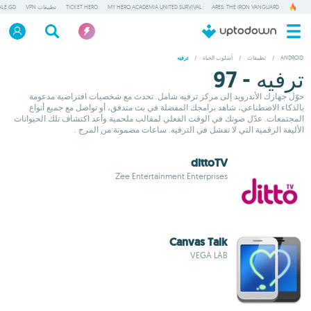
ARES: THE IRON VANGUARD
MY HERO ACADEMIA UNITED SURVIVAL
TICKET HERO
تطبيقات VPN
ALE GD
ANDROID
/
تطبيقات
/
أسلوب الحياة
/
ترفيه
ترفيه - 97
حوّل جهازك الأندرويد إلى مركز ترفيه شامل. تحدث مع شخصيات افتراضية مدعومة
بالذكاء الاصطناعي، شاهد برامجك المفضلة في بث متدفق، أو تواصل مع جميع أنواع
المجتمعات. عدّل صوتك في الوقت الفعلي لمقالب ملحمية وأعد اكتشاف تلك الحيوانات
الأليفة الرقمية التي لا تفشل في الترفيه. ساعات مضمونة من المرح .
dittoTV
Zee Entertainment Enterprises
Canvas Talk
VEGA LAB