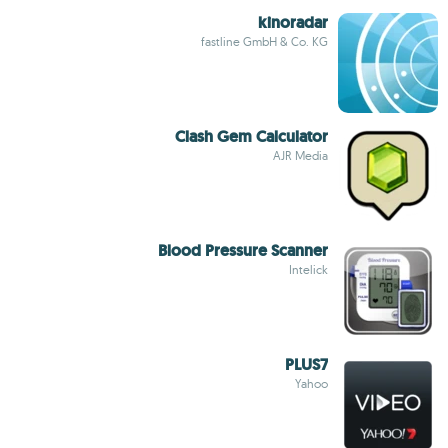
kinoradar
fastline GmbH & Co. KG
Clash Gem Calculator
AJR Media
Blood Pressure Scanner
Intelick
PLUS7
Yahoo