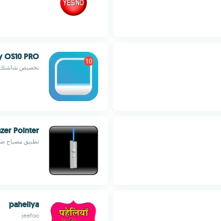
y OS10 PRO
تخصيص شاشتك لإ
azer Pointer
تطبيق مصباح ضو
paheliya
jeefoo