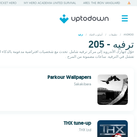
TICKET HERO
MY HERO ACADEMIA UNITED SURVIVAL
ARES: THE IRON VANGUARD
ANDROID
/
تطبيقات
/
أسلوب الحياة
/
ترفيه
ترفيه - 205
حوّل جهازك الأندرويد إلى مركز ترفيه شامل. تحدث مع شخصيات افتراضية مدعومة بالذكاء ال
تفشل في الترفيه. ساعات مضمونة من المرح .
Parkour Wallpapers
Sakakibara
THX tune-up
THX Ltd.