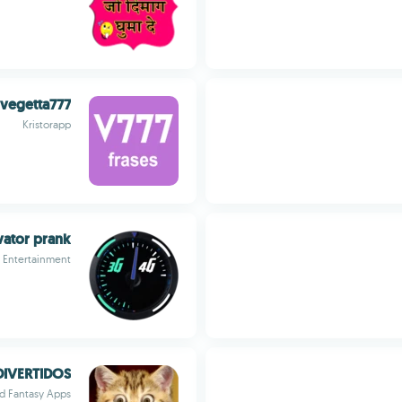
 vegetta777
Kristorapp
ivator prank
 Entertainment
IVERTIDOS
d Fantasy Apps