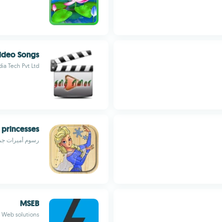
ideo Songs
ia Tech Pvt Ltd
e princesses
رسوم أميرات جم
MSEB
Web solutions