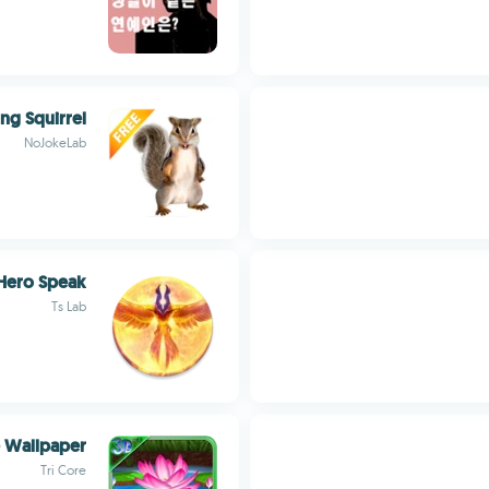
ing Squirrel
NoJokeLab
Hero Speak
Ts Lab
e Wallpaper
Tri Core