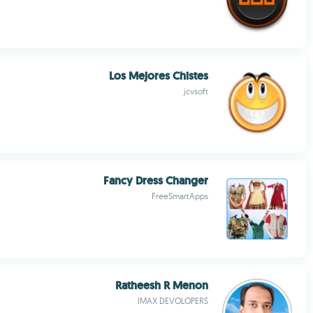
Los Mejores Chistes
jcvsoft
Fancy Dress Changer
FreeSmartApps
Ratheesh R Menon
IMAX DEVOLOPERS