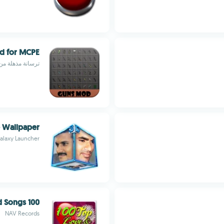
d for MCPE
ترسانة مذهلة من
e Wallpaper
alaxy Launcher
100 Top Love & Sad Songs
NAV Records