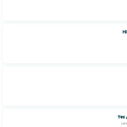
H
Yes 
Lak