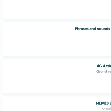
Phrases and sounds
4G Act
ChronoFire
MEMES D
Androi