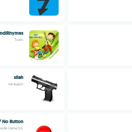
indiRhymes
Tvishi
silah
isa-aygün
/ No Button
eside Llama LLC