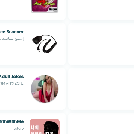
ice Scanner
إستمع للماسحات 
Adult Jokes
SM APPS ZONE
irthWithMe
totoro