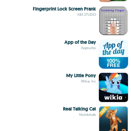
Fingerprint Lock Screen Prank
ABS STUDIO
App of the Day
Appturbo
My Little Pony
Wikia, Inc.
Real Talking Cat
NoJokeLab