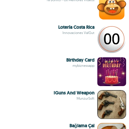
Lotería Costa Rica
Innovaciones ValGut
Birthday Card
mybiznessapp
Guns And Weapon!
MunzurSoft
Bağlama Çal