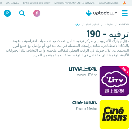
BETA PUBG MOBILE
MY HERO ACADEMIA UNITED SURVIVAL
GAME WORLD: LIFE STORY
تطبيقات VPN
GD
ANDROID
/
تطبيقات
/
أسلوب الحياة
/
ترفيه
ترفيه - 190
حوّل جهازك الأندرويد إلى مركز ترفيه شامل. تحدث مع شخصيات افتراضية مدعومة
بالذكاء الاصطناعي، شاهد برامجك المفضلة في بث متدفق، أو تواصل مع جميع أنواع
المجتمعات. عدّل صوتك في الوقت الفعلي لمقالب ملحمية وأعد اكتشاف تلك الحيوانات
الأليفة الرقمية التي لا تفشل في الترفيه. ساعات مضمونة من المرح .
LiTV線上影視
www.LiTV.tv
Ciné-Loisirs
Prisma Média