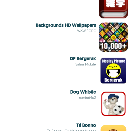
Backgrounds HD Wallpapers
WoW BGDC
DP Bergerak
Sahur Mobile
Dog Whistle
remind4u2
Tá Bonito
Tá Bonito - Os Melhores Vídeos