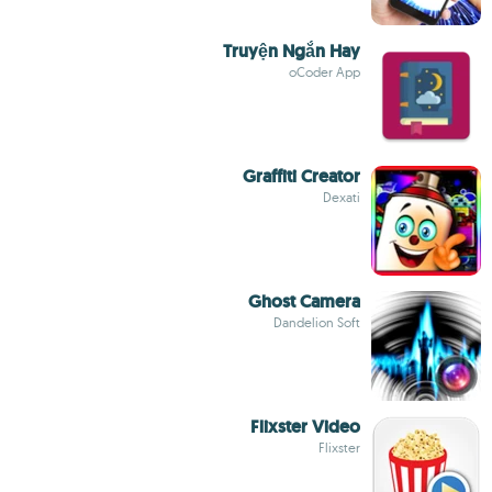
Truyện Ngắn Hay
oCoder App
Graffiti Creator
Dexati
Ghost Camera
Dandelion Soft
Flixster Video
Flixster