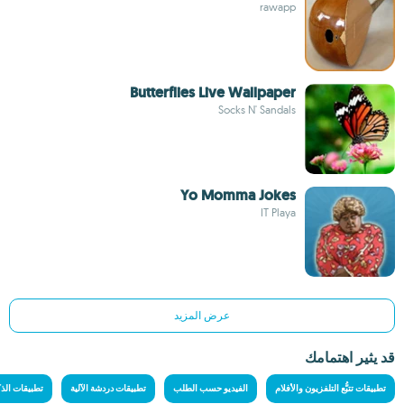
rawapp
Butterflies Live Wallpaper
Socks N' Sandals
Yo Momma Jokes
IT Playa
عرض المزيد
قد يثير اهتمامك
تطبيقات تتبُّع التلفزيون والأفلام
الفيديو حسب الطلب
تطبيقات دردشة الآلية
تطبيقات الذ