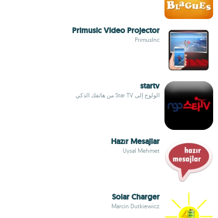
Primusic Video Projector
PrimusInc
startv
الولوج إلى Star TV من هاتفك الذكي
Hazır Mesajlar
Uysal Mehmet
Solar Charger
Marcin Dutkiewicz