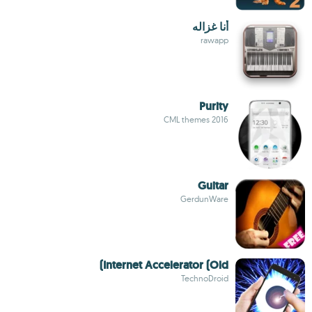
أنا غزاله
rawapp
Purity
CML themes 2016
Guitar
GerdunWare
Internet Accelerator (Old)
TechnoDroid