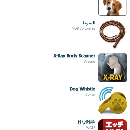
السوط
MDB Softwares
X-Ray Body Scanner
Vilsone
Dog Whistle
Dexati
Hな雑学
WOLF