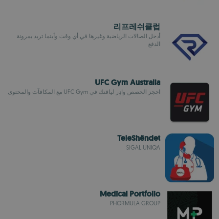
리프레쉬클럽
أدخل الصالات الرياضية وغيرها في أي وقت وأينما تريد بمرونة
الدفع
UFC Gym Australia
احجز الحصص وادِر لياقتك في UFC Gym مع المكافآت والمحتوى
TeleShëndet
SIGAL UNIQA
Medical Portfolio
PHORMULA GROUP