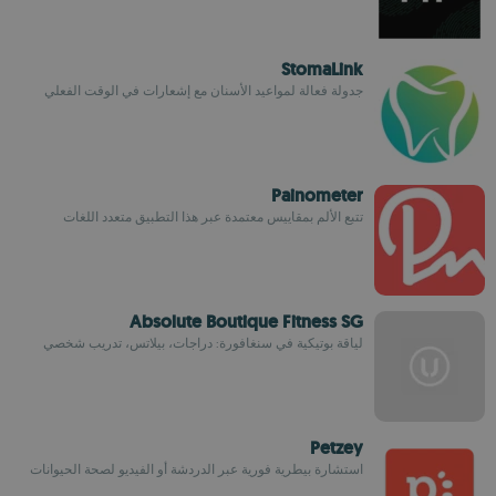
StomaLink
جدولة فعالة لمواعيد الأسنان مع إشعارات في الوقت الفعلي
Painometer
تتبع الألم بمقاييس معتمدة عبر هذا التطبيق متعدد اللغات
Absolute Boutique Fitness SG
لياقة بوتيكية في سنغافورة: دراجات، بيلاتس، تدريب شخصي
Petzey
استشارة بيطرية فورية عبر الدردشة أو الفيديو لصحة الحيوانات