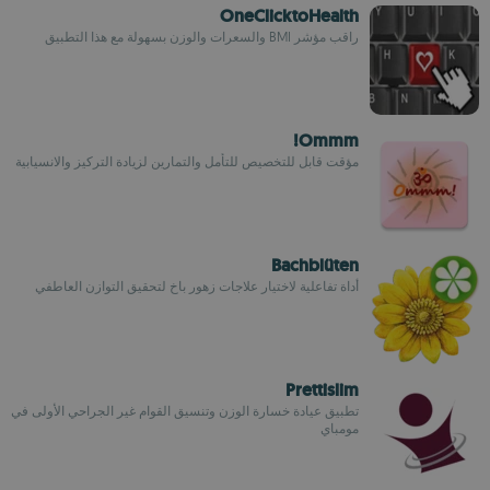
OneClicktoHealth
راقب مؤشر BMI والسعرات والوزن بسهولة مع هذا التطبيق
Ommm!
مؤقت قابل للتخصيص للتأمل والتمارين لزيادة التركيز والانسيابية
Bachblüten
أداة تفاعلية لاختيار علاجات زهور باخ لتحقيق التوازن العاطفي
Prettislim
تطبيق عيادة خسارة الوزن وتنسيق القوام غير الجراحي الأولى في
مومباي