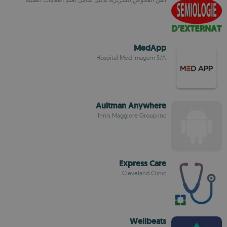
MedApp
Hospital Med Imagem S/A
Aultman Anywhere
Innis Maggiore Group Inc
Express Care
Cleveland Clinic
Wellbeats