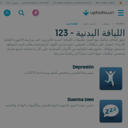
BETA PUBG MOBILE
MY HERO ACADEMIA UNITED SURVIVAL
GAME WORLD: LIFE STORY
تطبيقات VPN
GD
ANDROID
/
تطبيقات
/
أسلوب الحياة
/
اللياقة البدنية
اللياقة البدنية - 123
حقق أهداف لياقتك مع أفضل تطبيقات اللياقة البدنية للأندرويد. قم بمزامنة الأجهزة القابلة
للارتداء، احصل على مكافآت للمشي، تتبع تمارين القوة، أو استخدم نظام تحديد المواقع
لتسجيل جولاتك. تحتوي هذه القائمة من الأدوات المجانية على كل ما تحتاجه لتتبع تقدمك
وتحسين لياقتك، سواء كنت مبتدئًا أو رياضيًا متمرسًا.
Depresión
تنويم مغناطيسي مخصص للنوم ومساعدة الاكتئاب
Duerma bien
حسن جودة النوم بالتنويم المغناطيسي والأصوات الهادئة والتقنية