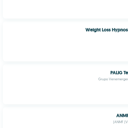
Weight Loss Hypnosi
PALIG T
Grupo Venemergenc
ANMF
ANMF (Vi