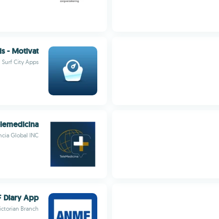
s - Motivat
Surf City Apps
elemedicina
ia Global INC
 Diary App
ctorian Branch)