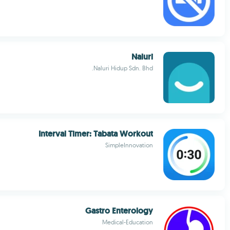
Naluri
Naluri Hidup Sdn. Bhd.
Interval Timer: Tabata Workout
SimpleInnovation
Gastro Enterology
Medical-Education