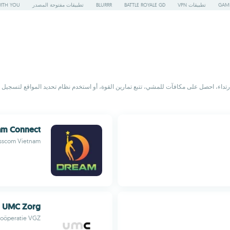
GAME
تطبيقات VPN
BATTLE ROYALE GD
BLURRR
تطبيقات مفتوحة المصدر
WITH YOU
للارتداء، احصل على مكافآت للمشي، تتبع تمارين القوة، أو استخدم نظام تحديد المواقع لتسجيل 
am Connect
sscom Vietnam
UMC Zorg
oöperatie VGZ