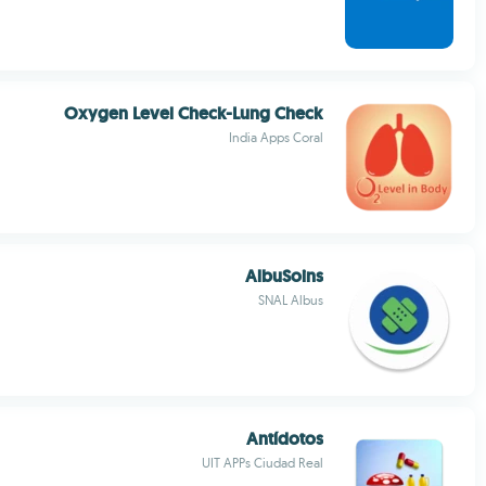
Oxygen Level Check-Lung Check
India Apps Coral
AlbuSoins
SNAL Albus
Antídotos
UIT APPs Ciudad Real