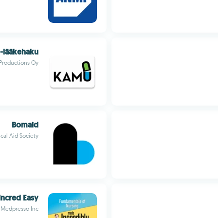
-lääkehaku
 Productions Oy
Bomaid
al Aid Society
Incred Easy
 Medpresso Inc