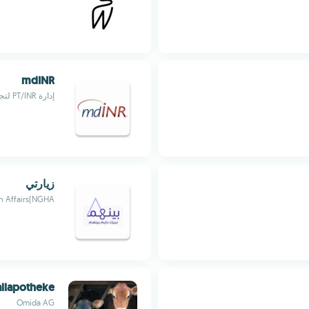
mdINR
إدارة PT/INR لتجلطات الدم بسهولة مع هذا التطبيق
زيارتي
h Affairs(NGHA)
llapotheke
Omida AG