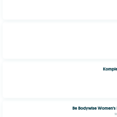
Komple
Be Bodywise Women's 
M