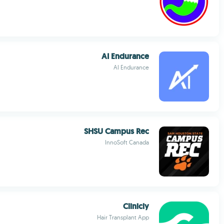
AI Endurance
AI Endurance
SHSU Campus Rec
InnoSoft Canada
Clinicly
Hair Transplant App