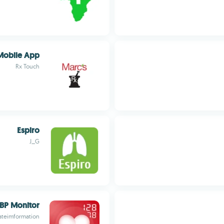
Mobile App
Rx Touch
Espiro
J_G
 BP Monitor
ateimformation