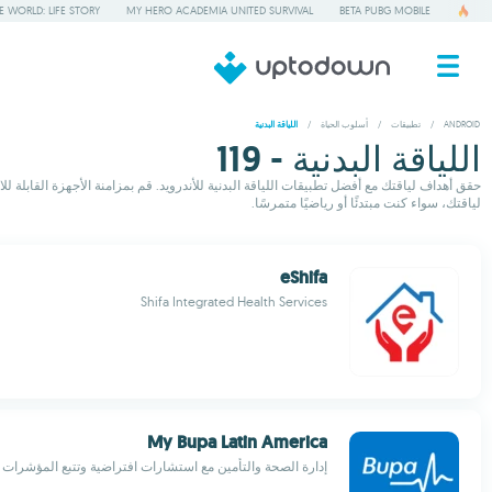
 WORLD: LIFE STORY
MY HERO ACADEMIA UNITED SURVIVAL
BETA PUBG MOBILE
ANDROID
/
تطبيقات
/
أسلوب الحياة
/
اللياقة البدنية
اللياقة البدنية - 119
حقق أهداف لياقتك مع أفضل تطبيقات اللياقة البدنية للأندرويد. قم بمزامنة الأجهزة القابلة 
لياقتك، سواء كنت مبتدئًا أو رياضيًا متمرسًا.
eShifa
Shifa Integrated Health Services
My Bupa Latin America
إدارة الصحة والتأمين مع استشارات افتراضية وتتبع المؤشرات