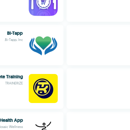
Bi-Tapp
Bi-Tapp, Inc.
te Training
TRAINERIZE
Health App
osaic Wellness