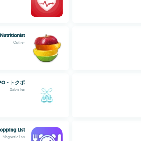
Nutritionist
Outlier
O - トクポ
Salvo Inc.
opping List
Magnetic Lab