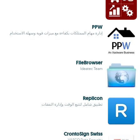
PPW
إدارة مهام الممتلكات بكفاءة مع ميزات قوية وسهلة الاستخدام
FileBrowser
Ideatec Team
Replicon
تطبيق شامل لتتبع الوقت وإدارة النفقات
CrontoSign Swiss
VASCO Data Security