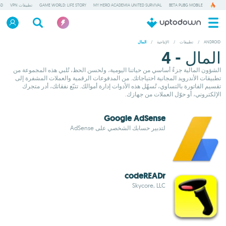
BETA PUBG MOBILE
MY HERO ACADEMIA UNITED SURVIVAL
GAME WORLD: LIFE STORY
تطبيقات VPN
GD
ANDROID
/
تطبيقات
/
الإنتاجية
/
المال
المال - 4
الشؤون المالية جزءٌ أساسي من حياتنا اليومية، ولحسن الحظ، تُلبي هذه المجموعة من
تطبيقات الأندرويد المجانية احتياجاتك. من المدفوعات الرقمية والعملات المشفرة إلى
تقسيم الفاتورة بالتساوي، تُسهّل هذه الأدوات إدارة أموالك. تتبّع نفقاتك، أدر متجرك
الإلكتروني، أو حوّل العملات من جهازك.
Google AdSense
لتدبير حسابك الشخصي على AdSense
codeREADr
Skycore, LLC