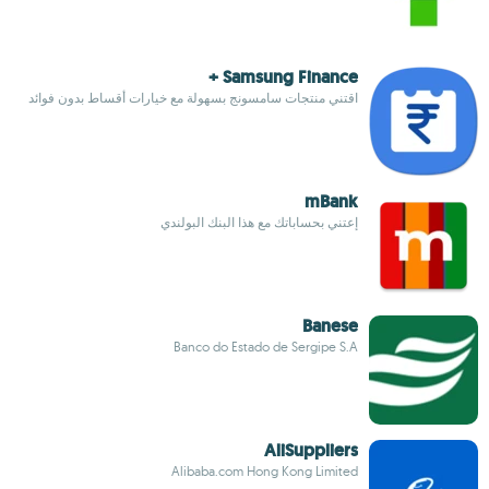
Samsung Finance +
اقتني منتجات سامسونج بسهولة مع خيارات أقساط بدون فوائد
mBank
إعتني بحساباتك مع هذا البنك البولندي
Banese
Banco do Estado de Sergipe S.A
AliSuppliers
Alibaba.com Hong Kong Limited