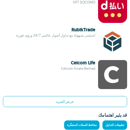
NTT DOCOMO
RubikTrade
استثمر بسهولة مع تداول أصول عالمي 24/7 ورؤى فورية
Celcom Life
Celcom Axiata Berhad
عرض المزيد
قد يثير اهتمامك
تطبيقات التداول
محافظ العملات المشفَّرة