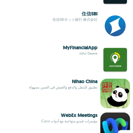
住信SBI
住信SBIネット銀行 株式会社
MyFinancialApp
John Deere
Nihao China
تطبيق للتنقل والدفع والعيش في الصين بسهولة
WebEx Meetings
مؤتمرات فيديو متواءمة مع أدوات Cisco