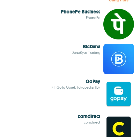
PhonePe Business
PhonePe
BtcDana
DanaByte Trading
GoPay
PT. GoTo Gojek Tokopedia Tbk
comdirect
comdirect