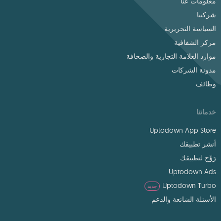
معلومات عنا
شركتنا
السياسة التحريرية
مركز الشفافية
موارد العلامة التجارية والصحافة
مدونة الشركات
وظائف
خدماتنا
Uptodown App Store
أنشر تطبيقك
رَوِّج لتطبيقك
Uptodown Ads
Uptodown Turbo
جديد
الأسئلة الشائعة والدعم