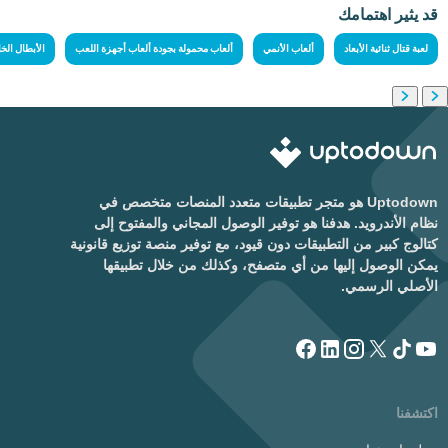
قد يثير اهتمامك
لعبة قتال ثنائية الأبعاد
ألعاب الأنمي
ألعاب محمولة بجودة ألعاب أجهزة اللعب
الأبطال الخ
Uptodown هو متجر تطبيقات متعدد المنصات متخصص في
نظام الأندرويد. هدفنا هو توفير الوصول المجاني والمفتوح إلى
كتالوج كبير من التطبيقات دون قيود، مع توفير منصة توزيع قانونية
يمكن الوصول إليها من أي متصفح، وكذلك من خلال تطبيقها
الأصلي الرسمي.
اكتشفنا