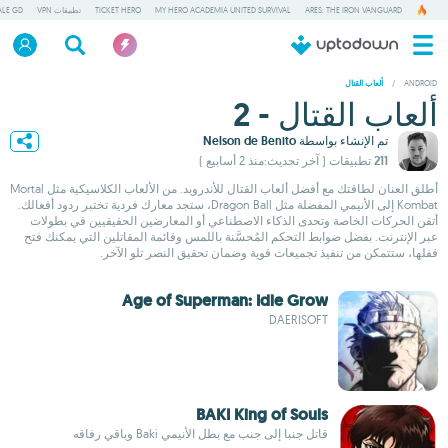
ARES: THE IRON VANGUARD
MY HERO ACADEMIA UNITED SURVIVAL
TICKET HERO
تطبيقات VPN
ALE GD
/
ANDROID
ألعاب القتال
ألعاب القتال - 2
تم الإنشاء بواسطة
Nelson de Benito
211 تطبيقات
( آخر تحديث:منذ 2 أسابيع )
أطلق العنان لطاقتك مع أفضل ألعاب القتال للأندرويد. من الألعاب الكلاسيكية مثل Mortal
Kombat إلى الأنيمي المفضلة مثل Dragon Ball، ستجد معارك فردية تختبر ردود أفعالك.
أتقن الحركات الخاصة وتحدى الذكاء الاصطناعي أو المعارضين الحقيقيين في بطولات
عبر الإنترنت. بفضل ضوابط التحكم المُحسَّنة باللمس وقائمة المقاتلين التي يمكنك فتح
قفلها، ستتمكن من تنفيذ تجميعات قوية وضمان تحقيق النصر تلو الآخر.
Age of Superman: Idle Grow
DAERISOFT
BAKI King of Souls
قاتل جنبا إلى جنب مع بطل الأنيمي Baki وباقي رفاقه