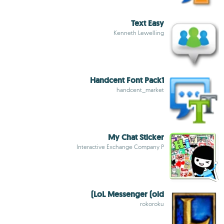
Text Easy
Kenneth Lewelling
Handcent Font Pack1
handcent_market
My Chat Sticker
Interactive Exchange Company P
LoL Messenger (old)
rokoroku