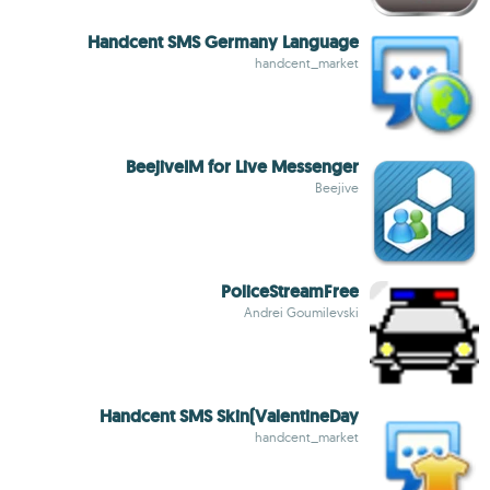
Handcent SMS Germany Language
handcent_market
BeejiveIM for Live Messenger
Beejive
PoliceStreamFree
Andrei Goumilevski
Handcent SMS Skin(ValentineDay
handcent_market