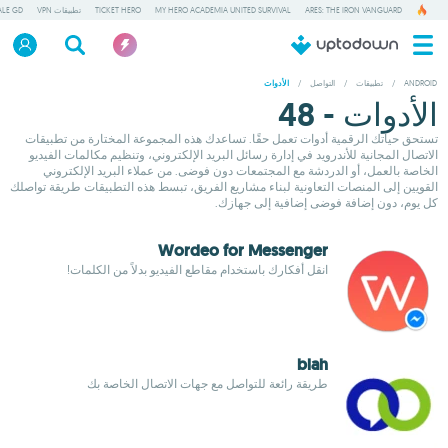
ARES: THE IRON VANGUARD
MY HERO ACADEMIA UNITED SURVIVAL
TICKET HERO
تطبيقات VPN
ALE GD
ANDROID
/
تطبيقات
/
التواصل
/
الأدوات
الأدوات - 48
تستحق حياتك الرقمية أدوات تعمل حقًا. تساعدك هذه المجموعة المختارة من تطبيقات
الاتصال المجانية للأندرويد في إدارة رسائل البريد الإلكتروني، وتنظيم مكالمات الفيديو
الخاصة بالعمل، أو الدردشة مع المجتمعات دون فوضى. من عملاء البريد الإلكتروني
القويين إلى المنصات التعاونية لبناء مشاريع الفريق، تبسط هذه التطبيقات طريقة تواصلك
كل يوم، دون إضافة فوضى إضافية إلى جهازك.
Wordeo for Messenger
انقل أفكارك باستخدام مقاطع الفيديو بدلاً من الكلمات!
blah
طريقة رائعة للتواصل مع جهات الاتصال الخاصة بك