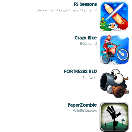
FS Seasons
اختبر سرعة ردود الفعل مع تحديات ممتعة
Crazy Bike
BGame ltd
FORTRESS2 RED
CCR_inc
PaperZombie
WildBit Studios