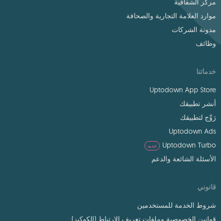
مركز الشفافية
موارد العلامة التجارية والصحافة
مدونة الشركات
وظائف
خدماتنا
Uptodown App Store
أنشر تطبيقك
رَوِّج لتطبيقك
Uptodown Ads
Uptodown Turbo
جديد
الأسئلة الشائعة والدعم
قانوني
شروط الخدمة للمستخدمين
قوانين الخصوصية وملفات تعريف الارتباط (الكوكيز)