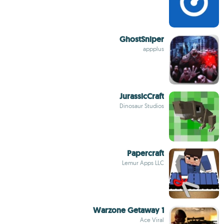
GhostSniper
appplus
JurassicCraft
Dinosaur Studios
Papercraft
Lemur Apps LLC
1 Warzone Getaway
Ace Viral