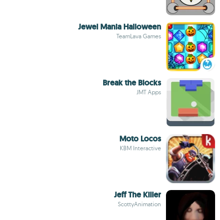
Jewel Mania Halloween
TeamLava Games
Break the Blocks
JMT Apps
Moto Locos
KBM Interactive
Jeff The Killer
ScottyAnimation