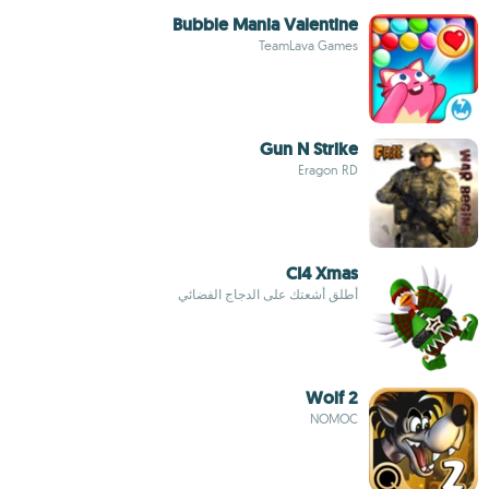
Bubble Mania Valentine
TeamLava Games
Gun N Strike
Eragon RD
CI4 Xmas
أطلق أشعتك على الدجاج الفضائي
Wolf 2
NOMOC