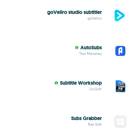
goVeliro studio subtitler
goVeliro
AutoSubs
Tom Moroney
Subtitle Workshop
UruSoft
Subs Grabber
Raz-Soft