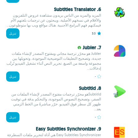
6. Subtitles Translator
المزيد والمزيد من الناس يريدون مشاهدة عروض التلفزيون
والأفلام في نسخهم الأصلية، ويبحثون عن ترجمات بلغتهم الأم
فيمكنهم فهم البرامج الأجنبية. هناك مواقع ويب بها متوطوعون...
3.0
تنزيل
7. Jubler
Jubler هو محرّر ترجمة مجاني ومفتوح المصدر لإنشاء ملفات
جديدة، وتصحيح التعليقات التوضيحية الموجودة، وتحويلها بين
مجموعة واسعة من الصيغ. تحرير النص أثناء تشغيل الفيديو تُرتَّب
إدخالات...
-
تنزيل
8. Subtitld
Subtitldهو محرّر ترجمات مفتوح المصدر لإنشاء الملفات من
الصفر، وتصحيح النصوص الموجودة، والتحكم بدقة في توقيت
ظهور كل سطر فوق الفيديو. حرّر مباشرةً من الخط الزمني
بعد...
-
تنزيل
9. Easy Subtitles Synchronizer
Easy Subtitles Synchronizer هي أداة لتحرير ملفات السطرجة