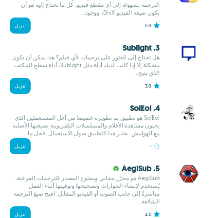
الترجمة بسهولة إلى أي مقطع فيديو. كل ما تحتاج إليه هو أن
تكون صيغة الفيديو DivX، ووجود...
5.0
تنزيل
3. Sublight
هل تحتاج إلى العثور على ترجمات لأي فيلم؟ هذا يمكن أن يكون
مشكلة إلا إذا كانت لديك أداة مثل Sublight، أداة سطح المكتب
الذي يتيح...
3.0
تنزيل
4. SolEol
SolEol هو تطبيق تم تطويره خصيصا من أجل المستعملين الذي
يحبون مشاهدة الأفلام والمسلسلات التلفزيونية بصيغتها الأصلية
مع الهوامش. يعتبر هذا التطبيق سهل الاستعمال. فجل ما...
-
تنزيل
5. AegiSub
AegiSub هو محرّر مجاني ومفتوح المصدر للترجمات الفرعية،
يُستخدم لإنشاء الحوارات وتصحيحها وتوقيتها أثناء العمل
مباشرةً إلى جانب الصوت أو الفيديو المقابل. افتح صيغ الترجمة
الشائعة...
4.6
تنزيل