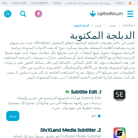
CAPCUT
روبوتات الدردشة المدعومة بالذكاء الاصطناعي
MANUS
MALWAREBYTES
MANGA APPS
ANKI
WINDOWS
/
تطبيقات
/
الفيديو
/
الدبلجة المكتوبة
الدبلجة المكتوبة
انغمر في عالم تطبيقات الدبلجة المكتوبة لنظام التشغيل Windows، حيث يتم تسهيل
تجربة مشاهدة أفلامك المفضلة بطريقة مبتكرة. تتيح لك هذه الأدوات المتنوعة مزامنة
الترجمة بسهولة، تحويل صيغ الملفات، أو حتى تعديلها بكل سلاسة. سواء كنت تقوم بضبط
الترجمة لتتلاءم مع الأفلام المفضلة لديك أو تستكشف خيارات تنسيقات الترجمة المختلفة،
فإن هذه التطبيقات توفر لك الحل المثالي. بالإضافة إلى ذلك، يمكنك العثور على ترجمات
وتنزيلها لمجموعة واسعة من الأفلام والمسلسلات التلفزيونية مباشرة من خلال
التطبيقات. قم بتنزيلها الآن وحوّل تجربة المشاهدة الخاصة بك إلى شيء سلس لا ينسى.
هل أنت مستعد لإدارة العناصر النصية لأفلامك؟ جرب هذه المجموعة اليوم.
1. Subtitle Edit
Subtitle Edit هو أداة خاصيتها الرئيسية هي تحرير وإنشاء
ترجمات من واجهة بسيطة التي من شأنها أن تسمح لك بتصحيح
بضعة خطوط في بضع ثوان. شيء...
4.7
تنزيل
2. DivXLand Media Subtitler
DivXLand Media Subtitler هو تطبيق بسيط يتيح لك إضافة