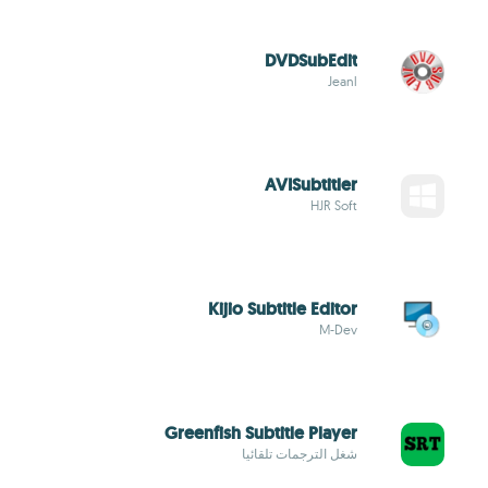
DVDSubEdit
Jeanl
AVISubtitler
HJR Soft
Kijio Subtitle Editor
M-Dev
Greenfish Subtitle Player
شغل الترجمات تلقائيا