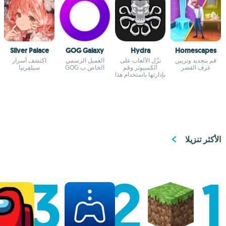
Silver Palace
GOG Galaxy
Hydra
Homescapes
قم بتجديد وتزيين
نزّل الألعاب على
العميل الرسمي
اكتشف أسرار
غرف القصر
الكمبيوتر وقم
الخاص ب GOG
سيلفِرنيا
بإدارتها باستخدام هذا
المشغل
الأكثر تنزيلا