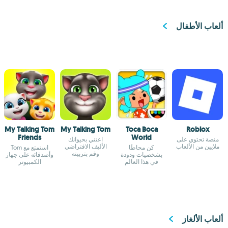
ألعاب الأطفال
My Talking Tom
My Talking Tom
Toca Boca
Roblox
Friends
World
منصة تحتوي على
اعتني بحيوانك
ملايين من الألعاب
الأليف الافتراضي
كن محاطًا
استمتع مع Tom
وقم بتربيته
بشخصيات ودودة
وأصدقائه على جهاز
في هذا العالم
الكمبيوتر
الافتراضي
ألعاب الألغاز