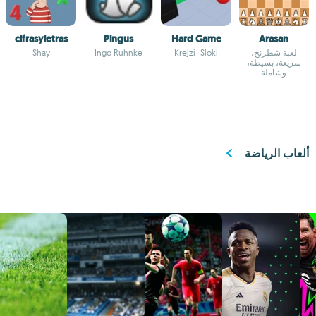
cifrasyletras
Pingus
Hard Game
Arasan
لعبة شطرنج،
Krejzi_Sloki
Ingo Ruhnke
Shay
سريعة، بسيطة،
وشاملة
ألعاب الرياضة