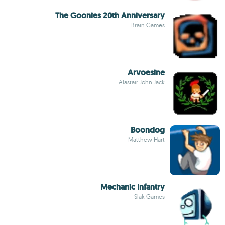
The Goonies 20th Anniversary
Brain Games
Arvoesine
Alastair John Jack
Boondog
Matthew Hart
Mechanic Infantry
Slak Games