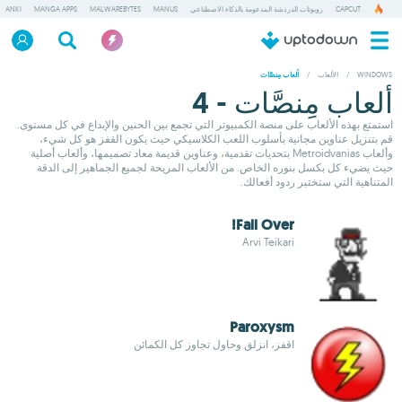
CAPCUT
روبوتات الدردشة المدعومة بالذكاء الاصطناعي
MANUS
MALWAREBYTES
MANGA APPS
ANKI
WINDOWS
/
الألعاب
/
ألعاب مِنصَّات
ألعاب مِنصَّات - 4
استمتع بهذه الألعاب على منصة الكمبيوتر التي تجمع بين الحنين والإبداع في كل مستوى.
قم بتنزيل عناوين مجانية بأسلوب اللعب الكلاسيكي حيث يكون القفز هو كل شيء،
وألعاب Metroidvanias بتحديات تقدمية، وعناوين قديمة معاد تصميمها، وألعاب أصلية
حيث يضيء كل بكسل بنوره الخاص. من الألعاب المريحة لجميع الجماهير إلى الدقة
المتناهية التي ستختبر ردود أفعالك.
Fall Over!
Arvi Teikari
Paroxysm
اقفز، انزلق وحاول تجاوز كل الكمائن