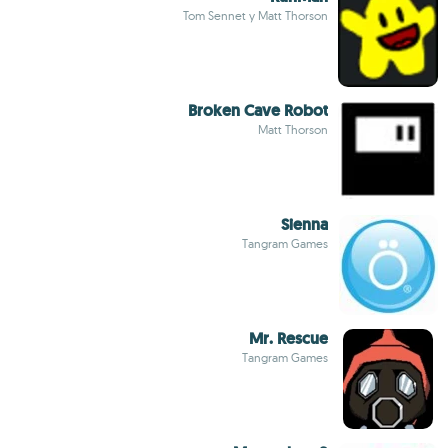
Tom Sennet y Matt Thorson
Broken Cave Robot
Matt Thorson
Sienna
Tangram Games
Mr. Rescue
Tangram Games