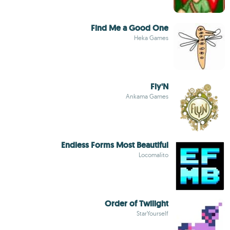
Find Me a Good One
Heka Games
Fly'N
Ankama Games
Endless Forms Most Beautiful
Locomalito
Order of Twilight
StarYourself