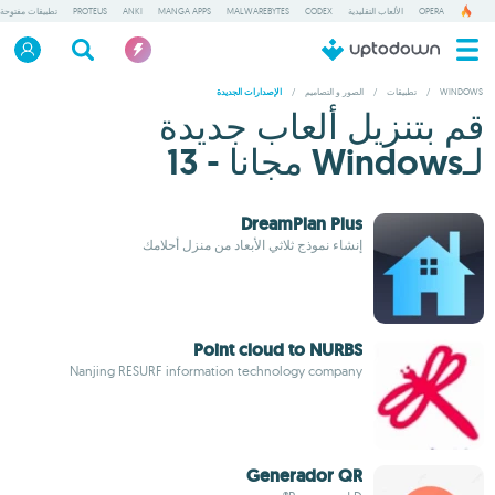
OPERA
الألعاب التقليدية
CODEX
MALWAREBYTES
MANGA APPS
ANKI
PROTEUS
تطبيقات مفتوحة
WINDOWS
/
تطبيقات
/
الصور و التصاميم
/
الإصدارات الجديدة
قم بتنزيل ألعاب جديدة
لـWindows مجانا - 13
DreamPlan Plus
إنشاء نموذج ثلاثي الأبعاد من منزل أحلامك
Point cloud to NURBS
Nanjing RESURF information technology company
Generador QR