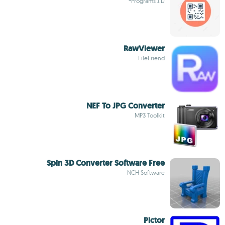
Programs J.D®
RawViewer
FileFriend
NEF To JPG Converter
MP3 Toolkit
Spin 3D Converter Software Free
NCH Software
Pictor