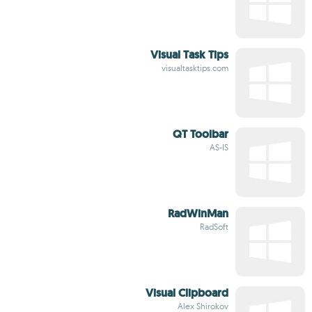
Visual Task Tips
visualtasktips.com
QT Toolbar
AS-IS
RadWinMan
RadSoft
Visual Clipboard
Alex Shirokov