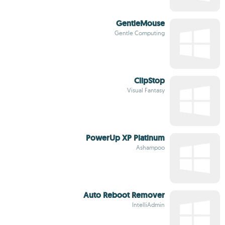
GentleMouse
Gentle Computing
ClipStop
Visual Fantasy
PowerUp XP Platinum
Ashampoo
Auto Reboot Remover
IntelliAdmin