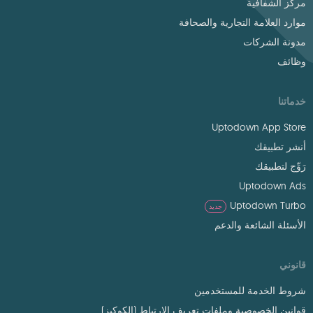
مركز الشفافية
موارد العلامة التجارية والصحافة
مدونة الشركات
وظائف
خدماتنا
Uptodown App Store
أنشر تطبيقك
رَوِّج لتطبيقك
Uptodown Ads
Uptodown Turbo
جديد
الأسئلة الشائعة والدعم
قانوني
شروط الخدمة للمستخدمين
قوانين الخصوصية وملفات تعريف الارتباط (الكوكيز)