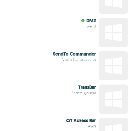
DM2
weird
SendTo Commander
Vasilis Stamatopoulos
TransBar
Anders Kjersem
QT Adress Bar
AS-IS