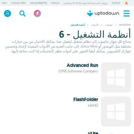
CAPCUT
روبوتات الدردشة المدعومة بالذكاء الاصطناعي
MANUS
MALWAREBYTES
MANGA APPS
ANKI
WINDOWS
/
تطبيقات
/
الأدوات
/
أنظمة التشغيل
أنظمة التشغيل - 6
يحتاج كل جهاز حاسوب إلى نظام تشغيل ليعمل. هنا، يمكنك الاختيار من بين خيارات
مختلفة مثل الويندوز أو Linux Mint، إلى جانب العديد من الأدوات المفيدة لإعداد وتحسين
جهازك الكمبيوتر. يمكنك أيضًا العثور على أدوات حظر التحديثات إذا كنت بحاجة إليها.
Advanced Run
ILYNS Software Company
FlashFolder
zett42
vLite