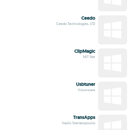
Ceedo
Ceedo Technologies, LTD.
ClipMagic
MJT Net
Usbtuner
Visionware
TransApps
Vasilis Stamatopoulos