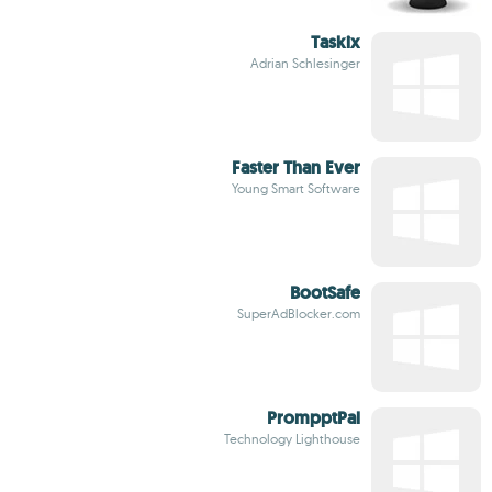
Taskix
Adrian Schlesinger
Faster Than Ever
Young Smart Software
BootSafe
SuperAdBlocker.com
PrompptPal
Technology Lighthouse