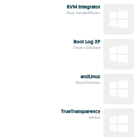
RVM Integrator
Ryan VanderMeulen
Boot Log XP
Greatis Software
andLinux
David Solomon
TrueTransparency
Lefreut