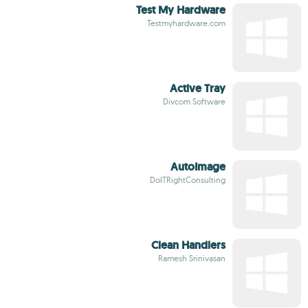
Test My Hardware
Testmyhardware.com
Active Tray
Divcom Software
AutoImage
DoITRightConsulting
Clean Handlers
Ramesh Srinivasan