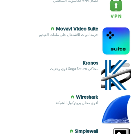
اتصال VPN لحاسوبك الشخصي
Movavi Video Suite
حزمة أدوات للاشتغال على ملفات الفيديو
Kronos
محاكي Sega Saturn قوي وحديث
Wireshark
أقوى محلل بروتوكول الشبكة
Simplewall