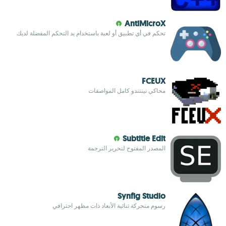
AntiMicroX
تحكم في أي تطبيق أو لعبة باستخدام يد التحكم المفضلة لديك
FCEUX
محاكي نينتندو كامل المواصفات
Subtitle Edit
المصدر المفتوح لتحرير الترجمة
Synfig Studio
رسوم متحركة ثنائية الأبعاد ذات مظهر احترافي