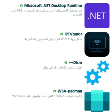
Microsoft .NET Desktop Runtime
قم بتشغيل التطبيقات التي تم إنشاؤها باستخدام .NET على
الويندوز
IPTVnator
شغل روابط IPTV على جهاز الكمبيوتر الخاص بك
Dism++
حَسِّن ويندوز الخاص بك في ثوانٍ
WSA-pacman
إدارة تطبيقات Android التي قمت بتثبيتها على Windows