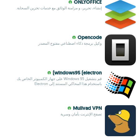
ONLYOFFICE
إنشاء، تحرير، و مزامنة الوثائق مع خدمات تخزين السحابة.
Opencode
وكيل برمجة ذكاء اصطناعي مفتوح المصدر
windows95 (electron)
قم بتشغيل Windows 95 على جهاز الكمبيوتر الخاص بك
باستخدام هذا المحاكي المستند إلى Electron
Mullvad VPN
تصفح الإنترنت بأمان وسرية