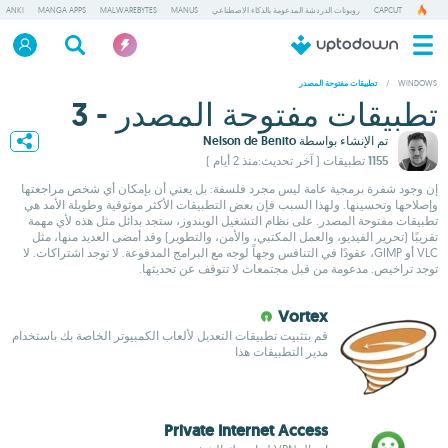
CAPCUT
روبوتات الدردشة المدعومة بالذكاء الاصطناعي
MANUS
MALWAREBYTES
MANGA APPS
ANKI
/
WINDOWS
تطبيقات مفتوحة المصدر
تطبيقات مفتوحة المصدر - 3
تم الإنشاء بواسطة
Nelson de Benito
1155 تطبيقات
( آخر تحديث:منذ 2 أيام )
إن وجود شفرة برمجية عامة ليس مجرد فلسفة: بل يعني أن بإمكان أي شخص مراجعتها
وإصلاحها وتحسينها. ولهذا السبب فإن بعض التطبيقات الأكثر موثوقية وطويلة الأمد هي
تطبيقات مفتوحة المصدر. على نظام التشغيل الويندوز، ستجد بدائل مثل هذه لأي مهمة
تقريبًا (تحرير الفيديو، والعمل المكتبي، والأمن، والتطوير) وقد أمضى العديد منها، مثل
VLC أو GIMP، عقودًا في التنافس وجهاً لوجه مع البرامج المدفوعة. لا توجد اشتراكات. لا
توجد تراخيص. مدعومة من قبل مجتمعات لا تتوقف عن تحديثها.
Vortex
قم بتثبيت تطبيقات التعديل لألعاب الكمبيوتر الخاصة بك باستخدام
مدير التطبيقات هذا
Private Internet Access