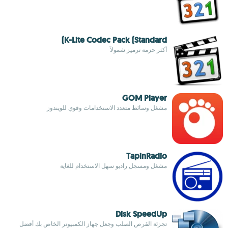
K-Lite Codec Pack (Standard)
أكثر حزمة ترميز شمولاً
GOM Player
مشغل وسائط متعدد الاستخدامات وقوي للويندوز
TapinRadio
مشغل ومسجل راديو سهل الاستخدام للغاية
Disk SpeedUp
تجزئة القرص الصلب وجعل جهاز الكمبيوتر الخاص بك أفضل