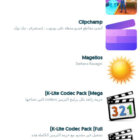
Clipchamp
أنشئ مقاطع فيديو مذهلة على يوتيوب ، إنستغرام ، تيك توك
Magelios
Stefano Ravagni
K-Lite Codec Pack (Mega)
حزمة رائعة بكل برامج الترميز codecs التي تحتاجها
K-Lite Codec Pack (Full)
تشغيل غير محدود مع حزمة الترميز الكاملة هذه