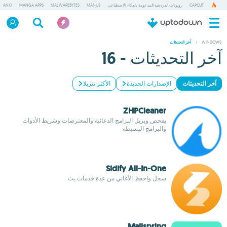
CAPCUT
روبوتات الدردشة المدعومة بالذكاء الاصطناعي
MANUS
MALWAREBYTES
MANGA APPS
ANKI
/
WINDOWS
آخر التحديثات
آخر التحديثات - 16
آخر التحديثات
الإصدارات الجديدة
الأكثر تنزيلا
ZHPCleaner
يفحص ويزيل البرامج الدعائية والمعترضات وشريط الأدوات
والبرامج البسيطة
Sidify All-In-One
سجل واحفظ الأغاني من عدة خدمات بث
Mailspring