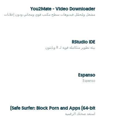
You2Mate - Video Downloader
مشغل ومُحمّل فيديوهات سطح مكتب قوي ومجاني ودون إعلانات
RStudio IDE
بيئة تطوير متكاملة قوية لـ R وبايثون
Espanso
Espanso
Safe Surfer: Block Porn and Apps (64-bit)
استعد صحتك الرقمية