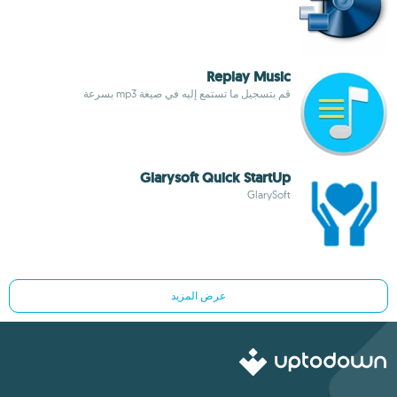
Replay Music
قم بتسجيل ما تستمع إليه في صيغة mp3 بسرعة
Glarysoft Quick StartUp
GlarySoft
عرض المزيد