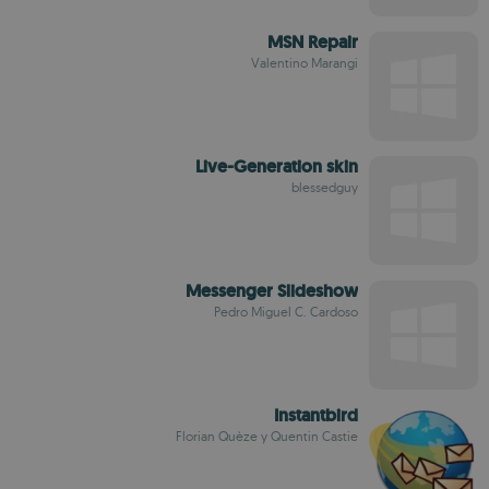
MSN Repair
Valentino Marangi
Live-Generation skin
blessedguy
Messenger Slideshow
Pedro Miguel C. Cardoso
Instantbird
Florian Quèze y Quentin Castie