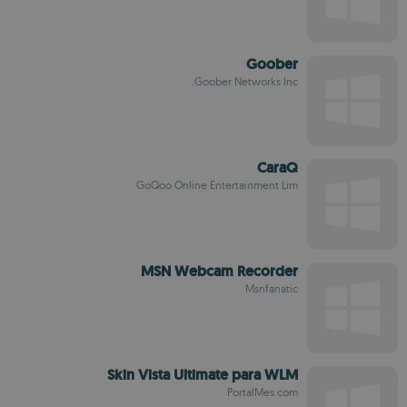
Goober
Goober Networks Inc.
CaraQ
GoQoo Online Entertainment Lim
MSN Webcam Recorder
Msnfanatic
Skin Vista Ultimate para WLM
PortalMes.com