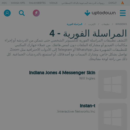
CAPCUT
روبوتات الدردشة المدعومة بالذكاء الاصطناعي
MANUS
MALWAREBYTES
MANGA APPS
ANKI
WINDOWS
/
تطبيقات
/
الإنترنت
/
المراسلة الفورية
المراسلة الفورية - 4
اكتشف تطبيقات المراسلة الفورية للكمبيوتر الشخصي حتى تتمكن من الدردشة أو إجراء
مكالمات الفيديو أو مشاركة الملفات دون لمس هاتفك. من عملاء جهازك المكتبي
للتطبيقات الشهيرة مثل WhatsApp أو Telegram إلى الأدوات الاحترافية مثل Zoom.
تواصل بشكل خاص، وشارك الميمات مع أصدقائك، أو استمتع بالدردشات الجماعية. كل
ذلك من راحة لوحة مفاتيحك.
Indiana Jones 4 Messenger Skin
Will Ingles
Instan-t
Interactive Networks Inc.