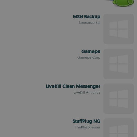
MSN Backup
Leonardo Bai
Gamepe
Gamepe Corp.
LiveKill Clean Messenger
LiveKill Antivirus
StuffPlug NG
TheBlasphemer