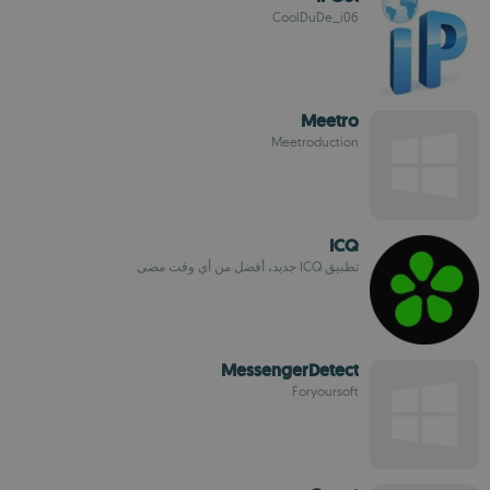
CoolDuDe_i06
Meetro
Meetroduction
ICQ
تطبيق ICQ جديد، أفضل من أي وقت مضى
MessengerDetect
Foryoursoft