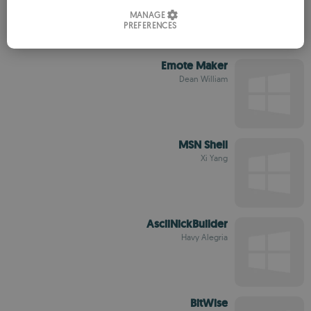
ITALIAN
MANAGE
PREFERENCES
SPANISH
ROMANIAN
Emote Maker
Dean William
MSN Shell
Xi Yang
AsciiNickBuilder
Havy Alegria
BitWise