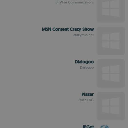
BitWise Communications
MSN Content Crazy Show
crazymsn.net
Dialogoo
Dialogoo
Plazer
Plazes AG
IPGet