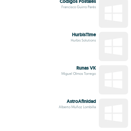
Codigos Postales
Francisco Guirro Parés
HurbisTime
Hurbis Solutions
Runas VK
Miguel Olmos Torrego
AstroAfinidad
Alberto Muñoz Lombilla