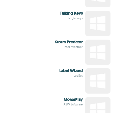
Talking Keys
Jingle keys
Storm Predator
intelliweather
Label Wizard
LedSet
MorsePlay
ASW Software