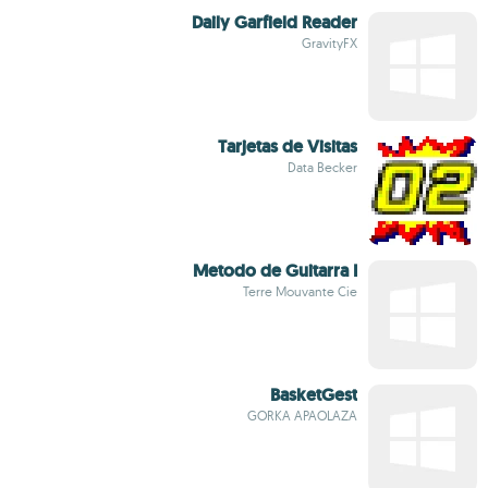
Daily Garfield Reader
GravityFX
Tarjetas de Visitas
Data Becker
Metodo de Guitarra I
Terre Mouvante Cie
BasketGest
GORKA APAOLAZA