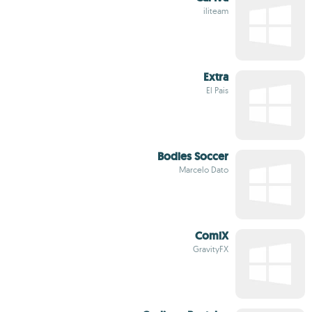
iliteam
Extra
El Pais
Bodies Soccer
Marcelo Dato
ComiX
GravityFX