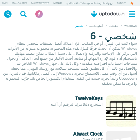
CAPCUT
روبوتات الدردشة المدعومة بالذكاء الاصطناعي
MANUS
MALWAREBYTES
MANGA APPS
ANKI
WINDOWS
/
تطبيقات
/
أسلوب الحياة
/
شخصي
شخصي - 6
سواء كنت في المنزل أو في المكتب، فإن امتلاك أفضل تطبيقات شخصي لنظام
Windows يمكن أن يحدث فرقًا كبيرًا. تقدم هذه المجموعة مجموعة متنوعة من الأدوات
التي تركز على الإنتاجية والترفيه والاتصال. على سبيل المثال، يمكن تنظيم مهامك
باستخدام أداة قوية لإدارة المهام، أو متابعة أحدث الأخبار من جميع أنحاء العالم، أو دخول
مساحات اجتماعات افتراضية متقدمة - وكل ذلك على جهاز Windows الخاص بك.
والأفضل من ذلك، أن كل تطبيق صُمم لينسجم بسلاسة مع روتينك اليومي، مما يجعله
أسهل من أي وقت مضى للاستمتاع بتجربة Windows إلى أقصى إمكاناتها. قم بالتنزيل من
Uptodown وابتدأ تجربة جديدة في كيفية استخدام الكمبيوتر الخاص بك. جرّب المجموعة
واعرف ما يمكن تحقيقه.
TwelveKeys
استخرج دليلا مرئيا لترقيم أي أغنية
Alwact Clock
Firaz SAMET