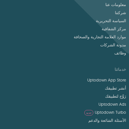
معلومات عنا
شركتنا
السياسة التحريرية
مركز الشفافية
موارد العلامة التجارية والصحافة
مدونة الشركات
وظائف
خدماتنا
Uptodown App Store
أنشر تطبيقك
رَوِّج لتطبيقك
Uptodown Ads
Uptodown Turbo
جديد
الأسئلة الشائعة والدعم