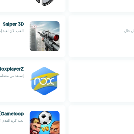
Sniper 3D
كل حال
العب الآن لعبة إ
NoxplayerZ
إستفد من معظم NoxPlayer بأسهل طريق
 (Gameloop)
لعبة كرة القدم 1v1 الممتعة متوفرة الآن على الوينذوز