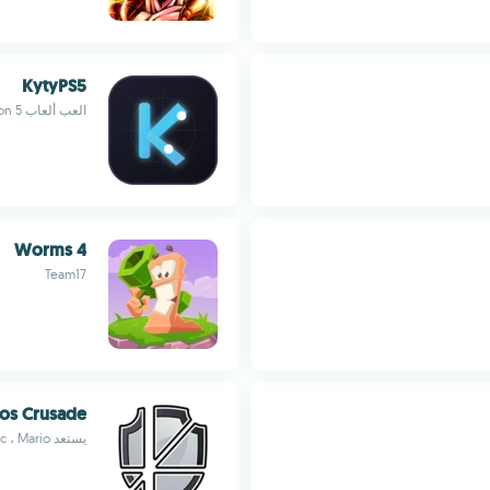
KytyPS5
العب ألعاب PlayStation 5 على PC باستخدام مُحاكي PS5 هذا
Worms 4
Team17
os Crusade
يستعد Goku ، Sonic ، Mario ، و MegaMan للمعركة الأخيرة