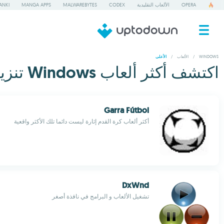
OPERA
الألعاب التقليدية
CODEX
MALWAREBYTES
MANGA APPS
ANKI
WINDOWS
/
الألعاب
/
الأعلى
اكتشف أكثر ألعاب Windows تنزيلا - 10
Garra Fútbol
أكثر ألعاب كرة القدم إثارة ليست دائما تلك الأكثر واقعية
DxWnd
تشغيل الألعاب و البرامج في نافذة أصغر