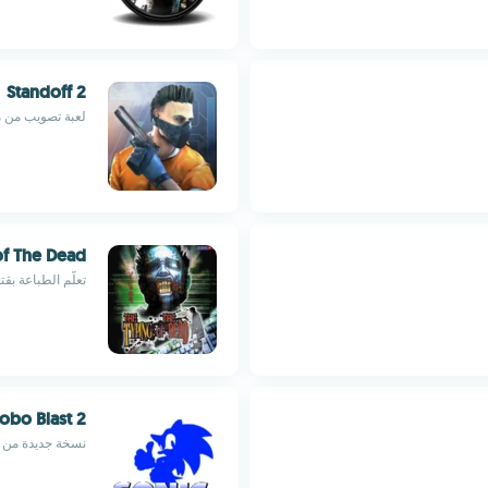
Standoff 2
لعبة تصويب من م
of The Dead
تعلّم الطباعة بق
obo Blast 2
نسخة جديدة من تل