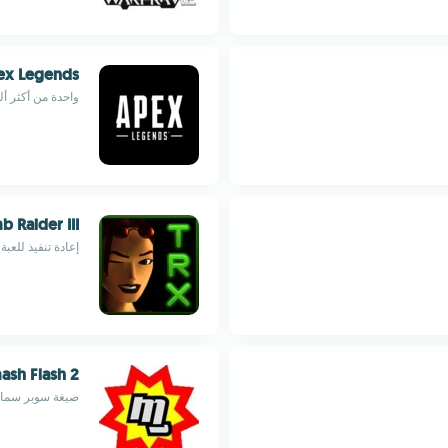
ex Legends
واحدة من أكثر أل
b Raider III
إعادة تنفيذ للعبة Tomb Raider 3 مع تحسينات متعدد
ash Flash 2
صيغة سوبر سماش