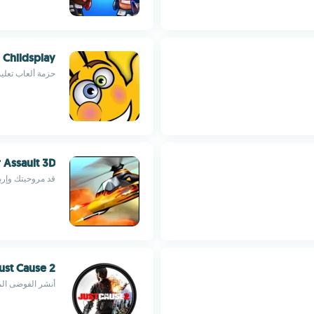
Childsplay
حزمة ألعاب تعليم
r Assault 3D
قد مروحيتك وإرب
ust Cause 2
أنشر الفوضى الم