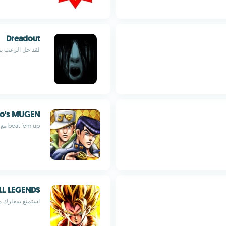
Dreadout
لقد حل الرعب ب
jo's MUGEN
beat 'em up مع أكثر من 50 من شخصيات جوجو
L LEGENDS
استمتع بمعارك م