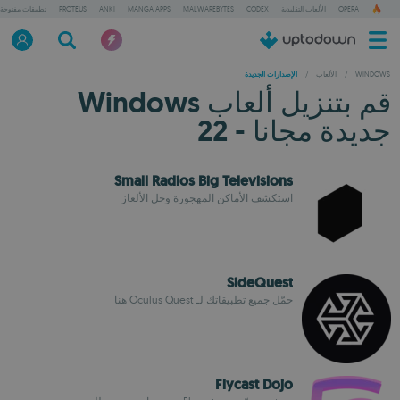
OPERA
الألعاب التقليدية
CODEX
MALWAREBYTES
MANGA APPS
ANKI
PROTEUS
تطبيقات مفتوحة
WINDOWS
/
الألعاب
/
الإصدارات الجديدة
قم بتنزيل ألعاب Windows
جديدة مجانا - 22
Small Radios Big Televisions
استكشف الأماكن المهجورة وحل الألغاز
SideQuest
حمّل جميع تطبيقاتك لـ Oculus Quest هنا
Flycast Dojo