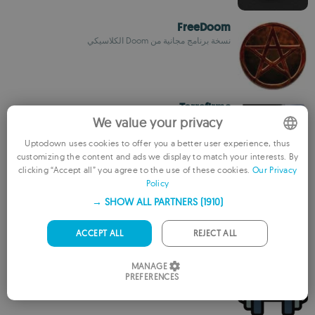
FreeDoom
نسخة برنامج مجانية من Doom الكلاسيكي
Terrafirma
We value your privacy
ألق نظرة أفضل على خرائط Terraria خاصتك
Uptodown uses cookies to offer you a better user experience, thus
customizing the content and ads we display to match your interests. By
ENGLISH
clicking “Accept all” you agree to the use of these cookies.
Our Privacy
Policy
FRENCH
Hidden City: Aventura de objetos ocultos
G5 Entertainment AB
SHOW ALL PARTNERS
(1910) →
GERMAN
PORTUGUESE
ACCEPT ALL
REJECT ALL
ITALIAN
Workout
MANAGE
PREFERENCES
SPANISH
Beppe
ROMANIAN