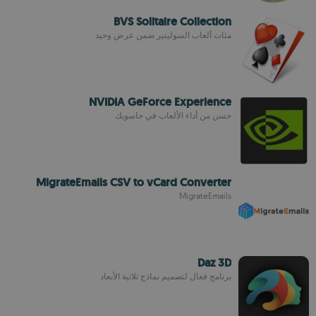
BVS Solitaire Collection
مئات ألعاب السوليتير ضمن عرض وحيد
NVIDIA GeForce Experience
حسن من أداء الألعاب في حاسوبك
MigrateEmails CSV to vCard Converter
MigrateEmails
Daz 3D
برنامج فعال لتصميم نماذج ثلاثية الأبعاد