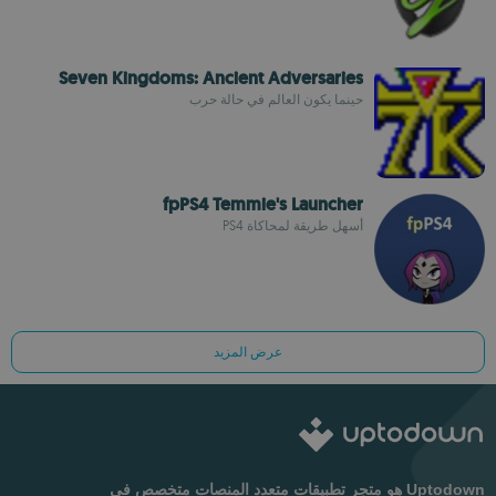
Seven Kingdoms: Ancient Adversaries
حينما يكون العالم في حالة حرب
fpPS4 Temmie's Launcher
أسهل طريقة لمحاكاة PS4
عرض المزيد
Uptodown هو متجر تطبيقات متعدد المنصات متخصص في